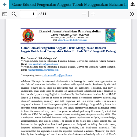
Game Edukasi Pengenalan Anggota Tubuh Menggunakan Bahasan Inggris Untuk Anak Tunagrahita Kelas LL Pada SLB-C Negeri 01 Padang