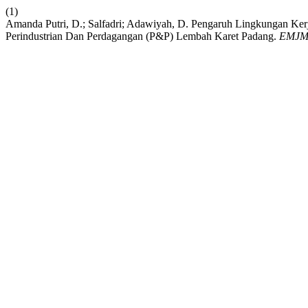
(1)
Amanda Putri, D.; Salfadri; Adawiyah, D. Pengaruh Lingkungan Kerj
Perindustrian Dan Perdagangan (P&P) Lembah Karet Padang.
EMJ