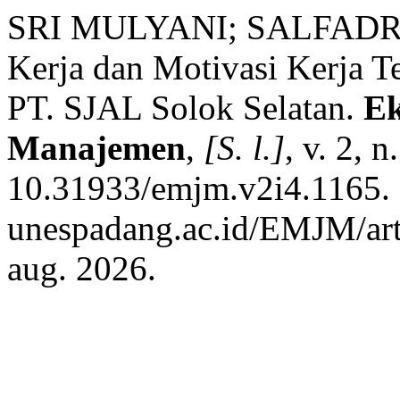
SRI MULYANI; SALFADRI;
Kerja dan Motivasi Kerja T
PT. SJAL Solok Selatan.
Ek
Manajemen
,
[S. l.]
, v. 2, 
10.31933/emjm.v2i4.1165. D
unespadang.ac.id/EMJM/art
aug. 2026.