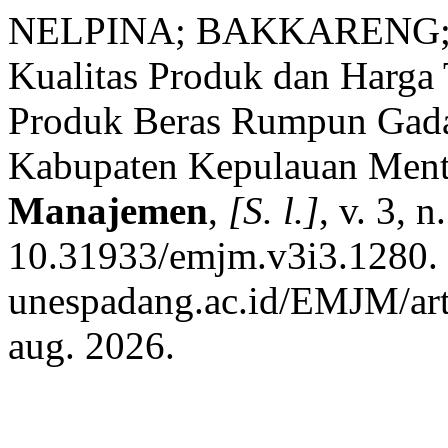
NELPINA; BAKKARENG; 
Kualitas Produk dan Harga
Produk Beras Rumpun Gada
Kabupaten Kepulauan Ment
Manajemen
,
[S. l.]
, v. 3, 
10.31933/emjm.v3i3.1280. D
unespadang.ac.id/EMJM/art
aug. 2026.