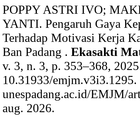
POPPY ASTRI IVO; MAK
YANTI. Pengaruh Gaya Kep
Terhadap Motivasi Kerja K
Ban Padang .
Ekasakti Ma
v. 3, n. 3, p. 353–368, 202
10.31933/emjm.v3i3.1295. D
unespadang.ac.id/EMJM/art
aug. 2026.