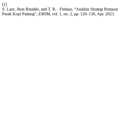
[1]
S. Lase, Jhon Rinaldo, and T. R. . Firdaus, “Analisis Strategi Pema
Parak Kopi Padang”,
EMJM
, vol. 1, no. 2, pp. 120–130, Apr. 2023.