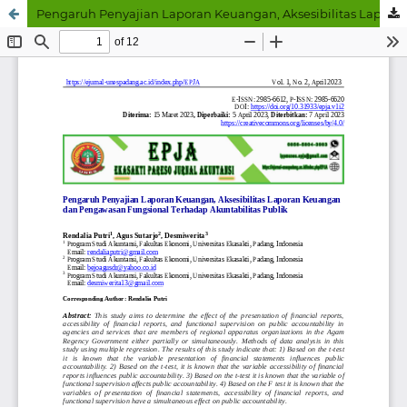
Pengaruh Penyajian Laporan Keuangan, Aksesibilitas Laporan Keuangan dan Pengawasan Fungsional Terhadap Akuntabilitas Publik