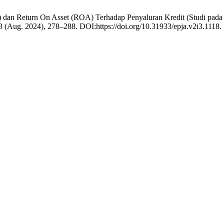
L) dan Return On Asset (ROA) Terhadap Penyaluran Kredit (Studi pa
 3 (Aug. 2024), 278–288. DOI:https://doi.org/10.31933/epja.v2i3.1118.