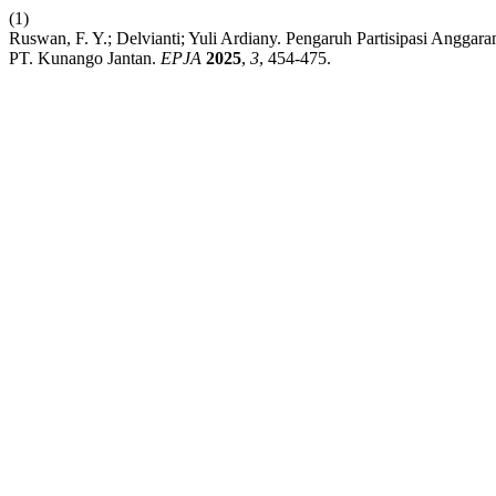
(1)
Ruswan, F. Y.; Delvianti; Yuli Ardiany. Pengaruh Partisipasi Angga
PT. Kunango Jantan.
EPJA
2025
,
3
, 454-475.