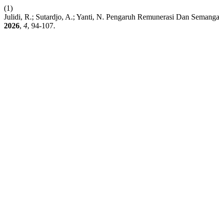
(1)
Julidi, R.; Sutardjo, A.; Yanti, N. Pengaruh Remunerasi Dan Seman
2026
,
4
, 94-107.