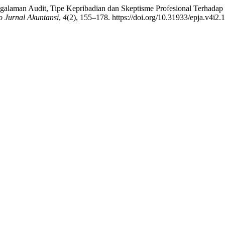
engalaman Audit, Tipe Kepribadian dan Skeptisme Profesional Terha
o Jurnal Akuntansi
,
4
(2), 155–178. https://doi.org/10.31933/epja.v4i2.