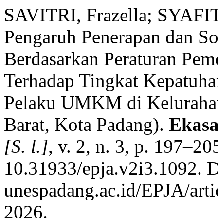
SAVITRI, Frazella; SYAFI
Pengaruh Penerapan dan So
Berdasarkan Peraturan Pem
Terhadap Tingkat Kepatuha
Pelaku UMKM di Kelurahan
Barat, Kota Padang).
Ekasa
[S. l.]
, v. 2, n. 3, p. 197–2
10.31933/epja.v2i3.1092. Di
unespadang.ac.id/EPJA/arti
2026.