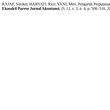
RAJAF, Suvikri; HARYATI, Rice; YANI, Meri. Pengaruh Perputaran Ka
Ekasakti Pareso Jurnal Akuntansi
,
[S. l.]
, v. 3, n. 4, p. 506–516,