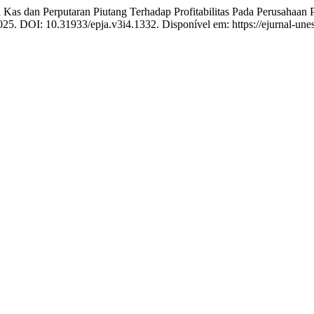
s dan Perputaran Piutang Terhadap Profitabilitas Pada Perusahaan P
 2025. DOI: 10.31933/epja.v3i4.1332. Disponível em: https://ejurnal-u