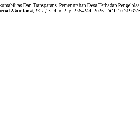
tabilitas Dan Transparansi Pemerintahan Desa Terhadap Pengelola
urnal Akuntansi
,
[S. l.]
, v. 4, n. 2, p. 236–244, 2026. DOI: 10.31933/e