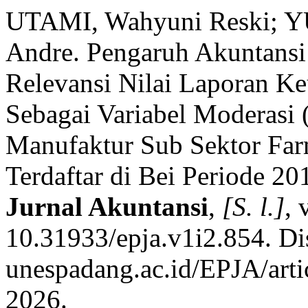
UTAMI, Wahyuni Reski; 
Andre. Pengaruh Akuntansi
Relevansi Nilai Laporan K
Sebagai Variabel Moderasi 
Manufaktur Sub Sektor Far
Terdaftar di Bei Periode 2
Jurnal Akuntansi
,
[S. l.]
, 
10.31933/epja.v1i2.854. Dis
unespadang.ac.id/EPJA/arti
2026.