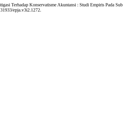
itigasi Terhadap Konservatisme Akuntansi : Studi Empiris Pada Sub
0.31933/epja.v3i2.1272.