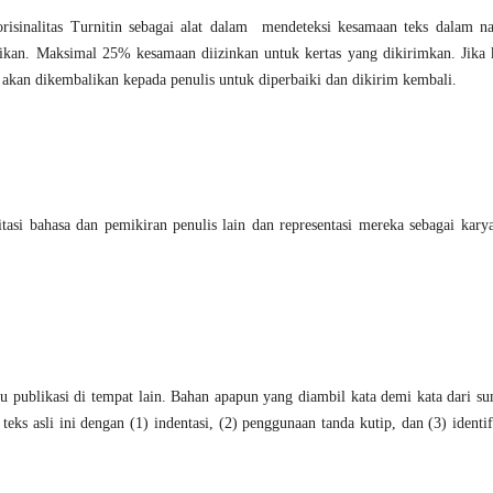
isinalitas Turnitin sebagai alat dalam mendeteksi kesamaan teks dalam n
kasikan. Maksimal 25% kesamaan diizinkan untuk kertas yang dikirimkan. Jika
 akan dikembalikan kepada penulis untuk diperbaiki dan dikirim kembali.
asi bahasa dan pemikiran penulis lain dan representasi mereka sebagai karya
gu publikasi di tempat lain. Bahan apapun yang diambil kata demi kata dari s
i teks asli ini dengan (1) indentasi, (2) penggunaan tanda kutip, dan (3) identif