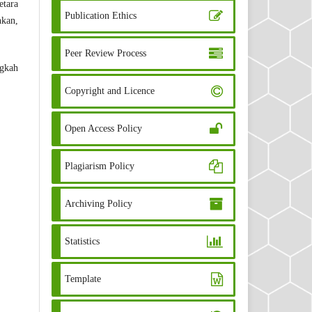
etara
Publication Ethics
nkan,
Peer Review Process
ngkah
Copyright and Licence
Open Access Policy
Plagiarism Policy
Archiving Policy
Statistics
Template