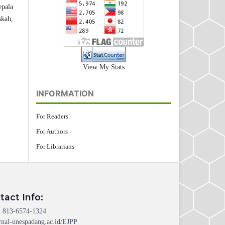
epala
skah,
View My Stats
INFORMATION
For Readers
For Authors
For Librarians
tact Info:
 813-6574-1324
rnal-unespadang.ac.id/EJPP