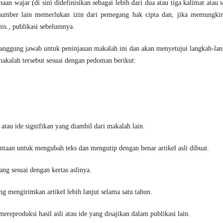
n wajar (di sini didefinisikan sebagai lebih dari dua atau tiga kalimat atau s
i sumber lain memerlukan izin dari pemegang hak cipta dan, jika memungki
is., publikasi sebelumnya.
rtanggung jawab untuk peninjauan makalah ini dan akan menyetujui langkah-la
makalah tersebut sesuai dengan pedoman berikut:
a atau ide signifikan yang diambil dari makalah lain.
ntaan untuk mengubah teks dan mengutip dengan benar artikel asli dibuat.
ang sesuai dengan kertas aslinya.
ng mengirimkan artikel lebih lanjut selama satu tahun.
reproduksi hasil asli atau ide yang disajikan dalam publikasi lain.