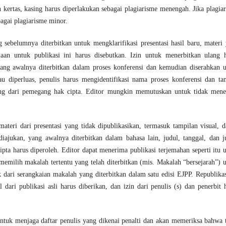
uh kertas, kasing harus diperlakukan sebagai plagiarisme menengah. Jika plagia
bagai plagiarisme minor.
sebelumnya diterbitkan untuk mengklarifikasi presentasi hasil baru, materi
edaan untuk publikasi ini harus disebutkan. Izin untuk menerbitkan ulang 
yang awalnya diterbitkan dalam proses konferensi dan kemudian diserahkan 
u diperluas, penulis harus mengidentifikasi nama proses konferensi dan ta
ang dari pemegang hak cipta. Editor mungkin memutuskan untuk tidak men
teri dari presentasi yang tidak dipublikasikan, termasuk tampilan visual, 
diajukan, yang awalnya diterbitkan dalam bahasa lain, judul, tanggal, dan j
 cipta harus diperoleh. Editor dapat menerima publikasi terjemahan seperti itu 
 memilih makalah tertentu yang telah diterbitkan (mis. Makalah “bersejarah”) 
 dari serangkaian makalah yang diterbitkan dalam satu edisi EJPP. Republikas
l dari publikasi asli harus diberikan, dan izin dari penulis (s) dan penerbit 
untuk menjaga daftar penulis yang dikenai penalti dan akan memeriksa bahwa 