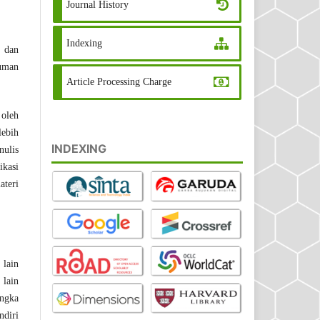
Journal History
Indexing
 dan
kuman
Article Processing Charge
 oleh
lebih
INDEXING
nulis
ikasi
ateri
 lain
 lain
angka
ndiri