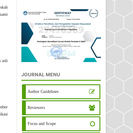
askah
 kami
 asli
JOURNAL MENU
Author Guidelines
umber
Reviewers
ikasi
Focus and Scope