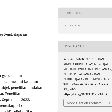
PUBLISHED
2023-03-30
ses Pembelajaran
HOW TO CITE
Karnaini. (2023). PENINGKATAN
KINERJA GURU DALAM MENGAJAR
MELALUI PENILAIAN PERENCANAAN
PROSES PELAKSANAAN DAN
ja guru dalam
PEMBELAJARAN DI SD NEGERI 05 VI
jaran melalui kegiatan
SUKU.
Ekasakti Educational Journal
,
Subjek penelitian tindakan
3
(1), 20–35.
u. Penelitian ini
https://doi.org/10.31933/eej.v3i1.858
.d. September 2022.
More Citation Formats
mencakup: (1)
n (4) refleksi. Hasil