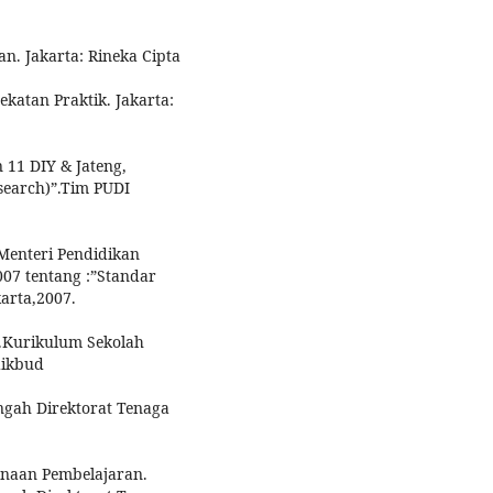
an. Jakarta: Rineka Cipta
dekatan Praktik. Jakarta:
 11 DIY & Jateng,
esearch)”.Tim PUDI
Menteri Pendidikan
07 tentang :”Standar
arta,2007.
.Kurikulum Sekolah
dikbud
ngah Direktorat Tenaga
anaan Pembelajaran.