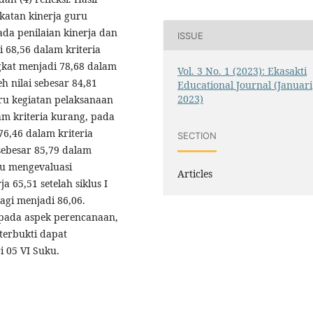
katan kinerja guru
a penilaian kinerja dan
ISSUE
i 68,56 dalam kriteria
gkat menjadi 78,68 dalam
Vol. 3 No. 1 (2023): Ekasakti
h nilai sebesar 84,81
Educational Journal (Januari
2023)
uru kegiatan pelaksanaan
lam kriteria kurang, pada
6,46 dalam kriteria
SECTION
sebesar 85,79 dalam
uru mengevaluasi
Articles
 65,51 setelah siklus I
agi menjadi 86,06.
 pada aspek perencanaan,
terbukti dapat
 05 VI Suku.