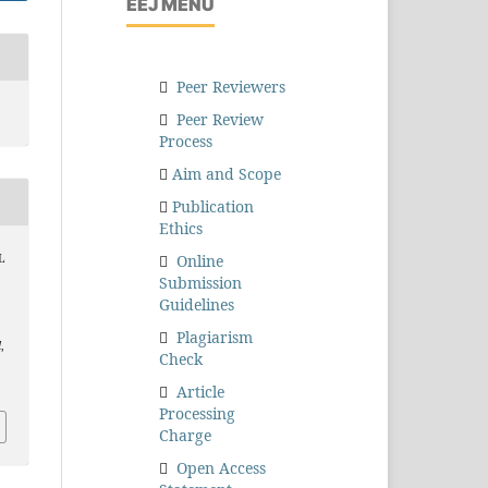
EEJ MENU
Peer Reviewers
Peer Review
Process
Aim and Scope
Publication
Ethics
Online
L
Submission
Guidelines
Plagiarism
l
,
Check
Article
Processing
Charge
Open Access