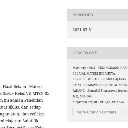
PUBLISHED
2021-07-31
HOW TO CITE
Marniety. (2021). PENINGKATAN HASI
BELAJAR MATERI INDAHNYA
BERPUISI MELALUI PEMBELAJARAN
SAINTIFIK SISWA KELAS VII MTsN 05
n Hasil Belajar Materi
PADANG .
Ekasakti Educational Journa
k Siswa Kelas VII MTsN 05
1
(2), 350–364.
 ini adalah Penelitian
https://doi.org/10.31933/eej.v1i2.876
ua) siklus, dan setiap
More Citation Formats
engamatan, dan refleksi.
mbelajaran Saintifik
ya Berpuisi Siswa Kelas