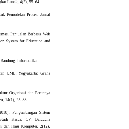
gkat Lunak, 4(2), 55–64.
tuk Pemodelan Proses. Jurnal
rmasi Penjualan Berbasis Web
on System for Education and
 Bandung: Informatika.
ngan UML. Yogyakarta: Graha
uktur Organisasi dan Perannya
en, 14(1), 25–33.
(2018). Pengembangan Sistem
Studi Kasus: CV. Baiducha
si dan Ilmu Komputer, 2(12),