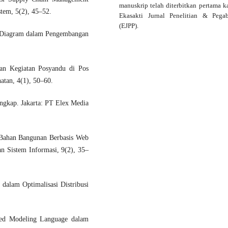
manuskrip telah diterbitkan pertama ka
stem, 5(2), 45–52.
Ekasakti Jurnal Penelitian & Pega
(EJPP).
e Diagram dalam Pengembangan
nan Kegiatan Posyandu di Pos
atan, 4(1), 50–60.
ngkap. Jakarta: PT Elex Media
n Bahan Bangunan Berbasis Web
n Sistem Informasi, 9(2), 35–
dalam Optimalisasi Distribusi
ied Modeling Language dalam