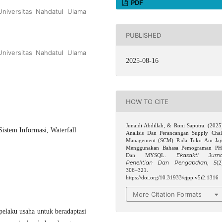
PDF
Universitas Nahdatul Ulama
PUBLISHED
Universitas Nahdatul Ulama
2025-08-16
HOW TO CITE
Junaidi Abdillah, & Roni Saputra. (2025
stem Informasi, Waterfall
Analisis Dan Perancangan Supply Cha
Management (SCM) Pada Toko Am Ja
Menggunakan Bahasa Pemograman PH
Ekasakti Jurna
Dan MYSQL.
Penelitian Dan Pengabdian
5
,
(2
306–321.
https://doi.org/10.31933/ejpp.v5i2.1316
More Citation Formats
elaku usaha untuk beradaptasi