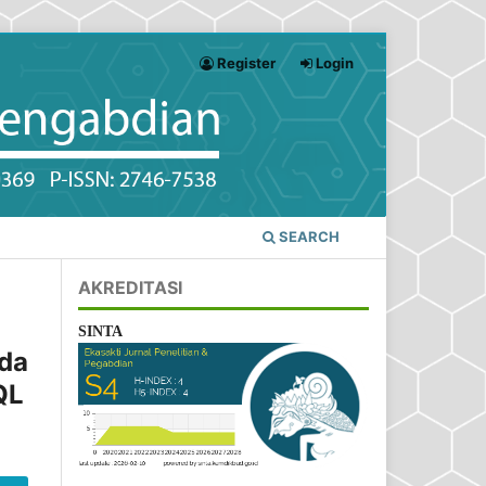
Register
Login
SEARCH
AKREDITASI
SINTA
da
QL