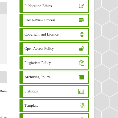
Publication Ethics
Peer Review Process
i
Copyright and Licence
Open Access Policy
Plagiarism Policy
Archiving Policy
 Roni
Statistics
Template
ative