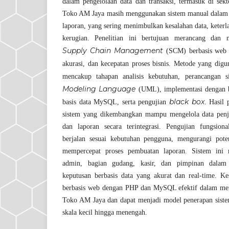
dalam pengelolaan data dan transaksi, termasuk di sek
Toko AM Jaya masih menggunakan sistem manual dalam pe
laporan, yang sering menimbulkan kesalahan data, keterl
kerugian. Penelitian ini bertujuan merancang dan m
Supply Chain Management
(SCM) berbasis web u
akurasi, dan kecepatan proses bisnis. Metode yang dig
mencakup tahapan analisis kebutuhan, perancangan
Modeling Language
(UML), implementasi dengan 
black box
basis data MySQL, serta pengujian
. Hasil
sistem yang dikembangkan mampu mengelola data penju
dan laporan secara terintegrasi. Pengujian fungsion
berjalan sesuai kebutuhan pengguna, mengurangi poten
mempercepat proses pembuatan laporan. Sistem ini
admin, bagian gudang, kasir, dan pimpinan dala
keputusan berbasis data yang akurat dan real-time. 
berbasis web dengan PHP dan MySQL efektif dalam meni
Toko AM Jaya dan dapat menjadi model penerapan siste
skala kecil hingga menengah.