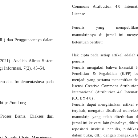
Commons Attribution 4.0 Internat
License
.
Penulis yang mempublikas
manuskripnya di jurnal ini menye
ML) dan Penggunaannya dalam
ketentuan berikut:
Hak cipta pada setiap artikel adalah 
021). Analisis Aliran Sistem
penulis.
Penulis mengakui bahwa Ekasakti J
i Informasi, 7(2), 45–54.
Penelitian & Pegabdian (EJPP) be
menjadi yang pertama menerbitkan d
istem dan Implementasinya pada
lisensi Creative Commons Attributio
International
(Attribution 4.0 Internat
(CC BY 4.0) .
https://uml.org
Penulis dapat mengirimkan artikel s
terpisah, mengatur distribusi non-eksk
roses Bisnis. Diakses dari
manuskrip yang telah diterbitkan 
jurnal ini ke versi lain (misalnya, dikir
repositori institusi penulis, publika
dalam buku, dll.), dengan mengakui 
asi Supply Chain Management