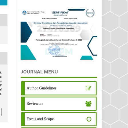
JOURNAL MENU
).
in
ya
P
Author Guidelines
l
),
Reviewers
Focus and Scope