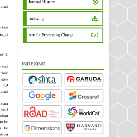
Journal History
ional
Indexing
ikan
tujui
Article Processing Charge
milik
INDEXING
urnal
rhak
engan
n 4.0
ional
ecara
lusif
dalam
im ke
si ke
bahwa