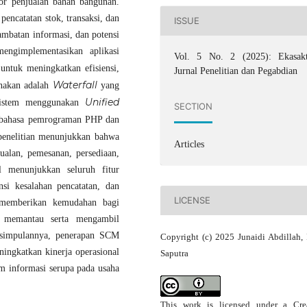
tor penjualan bahan bangunan.
ncatatan stok, transaksi, dan
ISSUE
ambatan informasi, dan potensi
engimplementasikan aplikasi
Vol. 5 No. 2 (2025): Ekasakt
ntuk meningkatkan efisiensi,
Jurnal Penelitian dan Pegabdian
Waterfall
unakan adalah
yang
Unified
 sistem menggunakan
SECTION
bahasa pemrograman PHP dan
 penelitian menunjukkan bahwa
Articles
alan, pemesanan, persediaan,
al menunjukkan seluruh fitur
si kesalahan pencatatan, dan
LICENSE
 memberikan kemudahan bagi
m memantau serta mengambil
Kesimpulannya, penerapan SCM
Copyright (c) 2025 Junaidi Abdillah,
ngkatkan kinerja operasional
Saputra
m informasi serupa pada usaha
This work is licensed under a
Cre