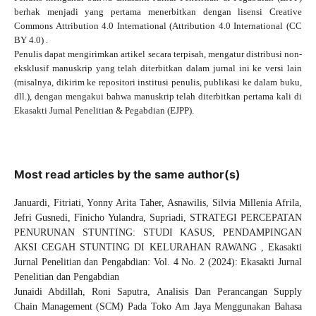
berhak menjadi yang pertama menerbitkan dengan
lisensi Creative
Commons Attribution 4.0 International
(Attribution 4.0 International (CC
BY 4.0) .
Penulis dapat mengirimkan artikel secara terpisah, mengatur distribusi non-
eksklusif manuskrip yang telah diterbitkan dalam jurnal ini ke versi lain
(misalnya, dikirim ke repositori institusi penulis, publikasi ke dalam buku,
dll.), dengan mengakui bahwa manuskrip telah diterbitkan pertama kali di
Ekasakti Jurnal Penelitian & Pegabdian (EJPP).
Most read articles by the same author(s)
Januardi, Fitriati, Yonny Arita Taher, Asnawilis, Silvia Millenia Afrila,
Jefri Gusnedi, Finicho Yulandra, Supriadi,
STRATEGI PERCEPATAN
PENURUNAN STUNTING: STUDI KASUS, PENDAMPINGAN
AKSI CEGAH STUNTING DI KELURAHAN RAWANG
,
Ekasakti
Jurnal Penelitian dan Pengabdian: Vol. 4 No. 2 (2024): Ekasakti Jurnal
Penelitian dan Pengabdian
Junaidi Abdillah, Roni Saputra,
Analisis Dan Perancangan Supply
Chain Management (SCM) Pada Toko Am Jaya Menggunakan Bahasa