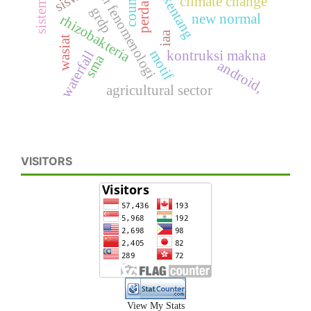
pengalaman fenomenologi
climate change
perda
grdp
new normal
rhizobakteria
iaa
wasiat
motif
kontruksi makna
waterfall
sma
android,
agricultural sector
VISITORS
View My Stats