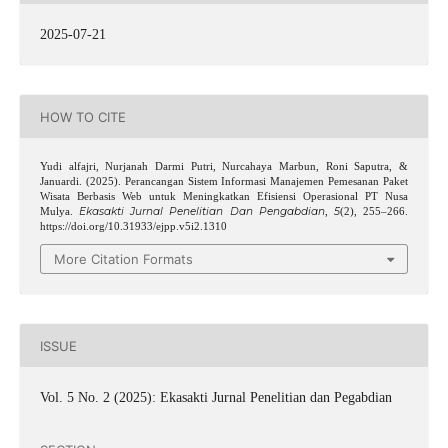
2025-07-21
HOW TO CITE
Yudi alfajri, Nurjanah Darmi Putri, Nurcahaya Marbun, Roni Saputra, &
Januardi. (2025). Perancangan Sistem Informasi Manajemen Pemesanan Paket
Wisata Berbasis Web untuk Meningkatkan Efisiensi Operasional PT Nusa
Ekasakti Jurnal Penelitian Dan Pengabdian
5
Mulya.
,
(2), 255–266.
https://doi.org/10.31933/ejpp.v5i2.1310
More Citation Formats
ISSUE
Vol. 5 No. 2 (2025): Ekasakti Jurnal Penelitian dan Pegabdian