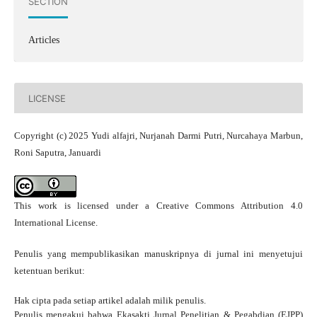
SECTION
Articles
LICENSE
Copyright (c) 2025 Yudi alfajri, Nurjanah Darmi Putri, Nurcahaya Marbun,
Roni Saputra, Januardi
This work is licensed under a
Creative Commons Attribution 4.0
International License
.
Penulis yang mempublikasikan manuskripnya di jurnal ini menyetujui
ketentuan berikut:
Hak cipta pada setiap artikel adalah milik penulis.
Penulis mengakui bahwa Ekasakti Jurnal Penelitian & Pegabdian (EJPP)