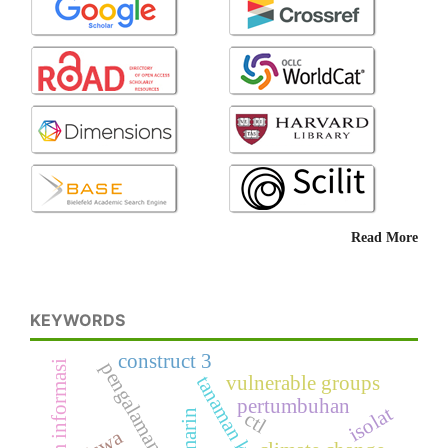
Read More
KEYWORDS
construct 3
sistem informasi
tanaman kentang
vulnerable groups
pertumbuhan
isolat
coumarin
ctl
siswa