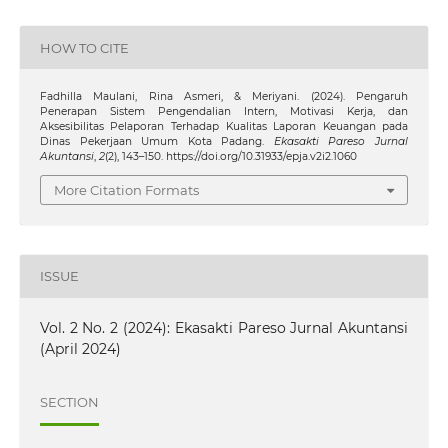
HOW TO CITE
Fadhilla Maulani, Rina Asmeri, & Meriyani. (2024). Pengaruh
Penerapan Sistem Pengendalian Intern, Motivasi Kerja, dan
Aksesibilitas Pelaporan Terhadap Kualitas Laporan Keuangan pada
Dinas Pekerjaan Umum Kota Padang.
Ekasakti Pareso Jurnal
Akuntansi
,
2
(2), 143–150. https://doi.org/10.31933/epja.v2i2.1060
More Citation Formats
ISSUE
Vol. 2 No. 2 (2024): Ekasakti Pareso Jurnal Akuntansi
(April 2024)
SECTION