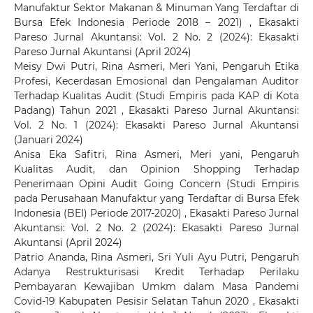
Manufaktur Sektor Makanan & Minuman Yang Terdaftar di
Bursa Efek Indonesia Periode 2018 – 2021)
,
Ekasakti
Pareso Jurnal Akuntansi: Vol. 2 No. 2 (2024): Ekasakti
Pareso Jurnal Akuntansi (April 2024)
Meisy Dwi Putri, Rina Asmeri, Meri Yani,
Pengaruh Etika
Profesi, Kecerdasan Emosional dan Pengalaman Auditor
Terhadap Kualitas Audit (Studi Empiris pada KAP di Kota
Padang) Tahun 2021
,
Ekasakti Pareso Jurnal Akuntansi:
Vol. 2 No. 1 (2024): Ekasakti Pareso Jurnal Akuntansi
(Januari 2024)
Anisa Eka Safitri, Rina Asmeri, Meri yani,
Pengaruh
Kualitas Audit, dan Opinion Shopping Terhadap
Penerimaan Opini Audit Going Concern (Studi Empiris
pada Perusahaan Manufaktur yang Terdaftar di Bursa Efek
Indonesia (BEI) Periode 2017-2020)
,
Ekasakti Pareso Jurnal
Akuntansi: Vol. 2 No. 2 (2024): Ekasakti Pareso Jurnal
Akuntansi (April 2024)
Patrio Ananda, Rina Asmeri, Sri Yuli Ayu Putri,
Pengaruh
Adanya Restrukturisasi Kredit Terhadap Perilaku
Pembayaran Kewajiban Umkm dalam Masa Pandemi
Covid-19 Kabupaten Pesisir Selatan Tahun 2020
,
Ekasakti