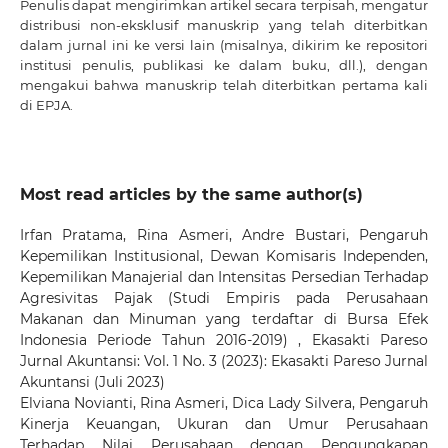
Penulis dapat mengirimkan artikel secara terpisah, mengatur
distribusi non-eksklusif manuskrip yang telah diterbitkan
dalam jurnal ini ke versi lain (misalnya, dikirim ke repositori
institusi penulis, publikasi ke dalam buku, dll.), dengan
mengakui bahwa manuskrip telah diterbitkan pertama kali
di EPJA.
Most read articles by the same author(s)
Irfan Pratama, Rina Asmeri, Andre Bustari,
Pengaruh
Kepemilikan Institusional, Dewan Komisaris Independen,
Kepemilikan Manajerial dan Intensitas Persedian Terhadap
Agresivitas Pajak (Studi Empiris pada Perusahaan
Makanan dan Minuman yang terdaftar di Bursa Efek
Indonesia Periode Tahun 2016-2019)
,
Ekasakti Pareso
Jurnal Akuntansi: Vol. 1 No. 3 (2023): Ekasakti Pareso Jurnal
Akuntansi (Juli 2023)
Elviana Novianti, Rina Asmeri, Dica Lady Silvera,
Pengaruh
Kinerja Keuangan, Ukuran dan Umur Perusahaan
Terhadap Nilai Perusahaan dengan Pengungkapan