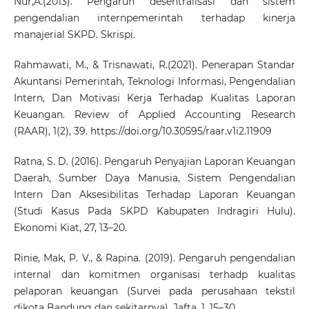
Nur,A.(2013). Pengaruh desentralisasi dan sistem
pengendalian internpemerintah terhadap kinerja
manajerial SKPD. Skrispi.
Rahmawati, M., & Trisnawati, R.(2021). Penerapan Standar
Akuntansi Pemerintah, Teknologi Informasi, Pengendalian
Intern, Dan Motivasi Kerja Terhadap Kualitas Laporan
Keuangan. Review of Applied Accounting Research
(RAAR), 1(2), 39.
https://doi.org/10.30595/raar.v1i2.11909
Ratna, S. D. (2016). Pengaruh Penyajian Laporan Keuangan
Daerah, Sumber Daya Manusia, Sistem Pengendalian
Intern Dan Aksesibilitas Terhadap Laporan Keuangan
(Studi Kasus Pada SKPD Kabupaten Indragiri Hulu).
Ekonomi Kiat, 27, 13–20.
Rinie, Mak, P. V., & Rapina. (2019). Pengaruh pengendalian
internal dan komitmen organisasi terhadp kualitas
pelaporan keuangan (Survei pada perusahaan tekstil
dikota Bandung dan sekitarnya). Jafta, 1, 15–30.