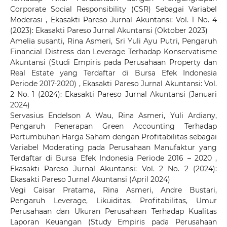
Corporate Social Responsibility (CSR) Sebagai Variabel
Moderasi
,
Ekasakti Pareso Jurnal Akuntansi: Vol. 1 No. 4
(2023): Ekasakti Pareso Jurnal Akuntansi (Oktober 2023)
Amelia susanti, Rina Asmeri, Sri Yuli Ayu Putri,
Pengaruh
Financial Distress dan Leverage Terhadap Konservatisme
Akuntansi (Studi Empiris pada Perusahaan Property dan
Real Estate yang Terdaftar di Bursa Efek Indonesia
Periode 2017-2020)
,
Ekasakti Pareso Jurnal Akuntansi: Vol.
2 No. 1 (2024): Ekasakti Pareso Jurnal Akuntansi (Januari
2024)
Servasius Endelson A Wau, Rina Asmeri, Yuli Ardiany,
Pengaruh Penerapan Green Accounting Terhadap
Pertumbuhan Harga Saham dengan Profitabilitas sebagai
Variabel Moderating pada Perusahaan Manufaktur yang
Terdaftar di Bursa Efek Indonesia Periode 2016 – 2020
,
Ekasakti Pareso Jurnal Akuntansi: Vol. 2 No. 2 (2024):
Ekasakti Pareso Jurnal Akuntansi (April 2024)
Vegi Caisar Pratama, Rina Asmeri, Andre Bustari,
Pengaruh Leverage, Likuiditas, Profitabilitas, Umur
Perusahaan dan Ukuran Perusahaan Terhadap Kualitas
Laporan Keuangan (Study Empiris pada Perusahaan