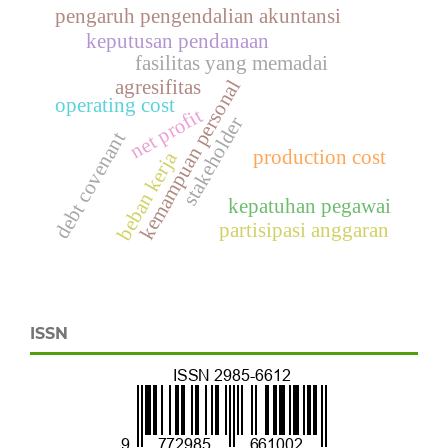
pengaruh pengendalian akuntansi
keputusan pendanaan
fasilitas yang memadai
kemampuan personal
agresifitas
operating cost
net profit
stakeholder
debt covenant
production cost
beban kerja
kepatuhan pegawai
partisipasi anggaran
ISSN