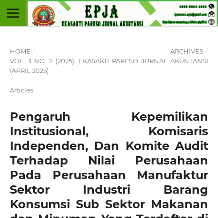
HOME
/
ARCHIVES
/
VOL. 3 NO. 2 (2025): EKASAKTI PARESO JURNAL AKUNTANSI
(APRIL 2025)
/
Articles
Pengaruh Kepemilikan
Institusional, Komisaris
Independen, Dan Komite Audit
Terhadap Nilai Perusahaan
Pada Perusahaan Manufaktur
Sektor Industri Barang
Konsumsi Sub Sektor Makanan