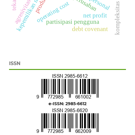
kepemilikan manajerial
agresivitas pajak
kompleksitas tugas
operating cost
net profit
partisipasi pengguna
debt covenant
ISSN
e-ISSN: 2985-6612