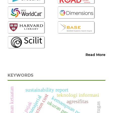
Read More
KEYWORDS
tekanan ketaatan
sustainability report
teknologi informasi
production cost
kemampuan personal
agresifitas
ukuran perusahan