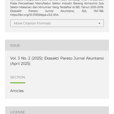
Pada Perusahaan Manufaktur Sektor Industri Barang Konsumsi Sub
Sektor Makanan dan Minuman Yang Terdaftar di BEI Tahun 2015-2018.
Ekasakti Pareso Jurnal Akuntansi
,
3
(2), 150–166.
https://doi.org/10.31933/epja.v3i2.1254
More Citation Formats
ISSUE
Vol. 3 No. 2 (2025): Ekasakti Pareso Jurnal Akuntansi
(April 2025)
SECTION
Articles
LICENSE