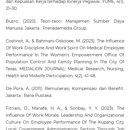
dan Kepuasan Kerja terhadap Kinerja Pegawai. YUME, 4(1),
21–30.
Busro. (2020). Teori-teori Manajemen Sumber Daya
Manusia. Jakarta : Prenadamedia Group.
Costinot, A., & Bahmani-Oskooee, M. (2023). The Influence
Of Work Discipline And Work Spirit On Medical Employee
Performance In The Women's Empowerment Office Of
Population Control And Family Planning In The City Of
Texas. MEDALION JOURNAL: Medical Research, Nursing,
Health and Midwife Participation, 4(2), 41-48.
De Pora, A. (2011). Remunerasi, Kompensasi dan Benefit.
Jakarta : Rana Pustaka.
Fitriani, D., Manafe, H. A., & Sonbay, Y. Y. (2023). The
Influence Of Work Morale, Leadership And Organizational
Culture On Employee Performance Of The Kupang City
Local Government Administration Section Through Job