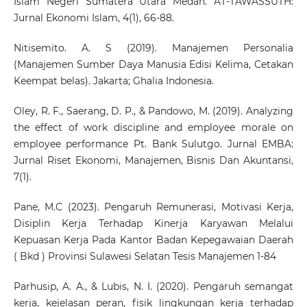
Islam Negeri Sumatera Utara Medan. AT-TAWASSUTH:
Jurnal Ekonomi Islam, 4(1), 66-88.
Nitisemito. A. S (2019). Manajemen Personalia
(Manajemen Sumber Daya Manusia Edisi Kelima, Cetakan
Keempat belas). Jakarta; Ghalia Indonesia.
Oley, R. F., Saerang, D. P., & Pandowo, M. (2019). Analyzing
the effect of work discipline and employee morale on
employee performance Pt. Bank Sulutgo. Jurnal EMBA:
Jurnal Riset Ekonomi, Manajemen, Bisnis Dan Akuntansi,
7(1).
Pane, M.C (2023). Pengaruh Remunerasi, Motivasi Kerja,
Disiplin Kerja Terhadap Kinerja Karyawan Melalui
Kepuasan Kerja Pada Kantor Badan Kepegawaian Daerah
( Bkd ) Provinsi Sulawesi Selatan Tesis Manajemen 1-84
Parhusip, A. A., & Lubis, N. I. (2020). Pengaruh semangat
kerja, kejelasan peran, fisik lingkungan kerja terhadap