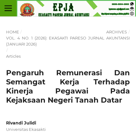
HOME
/
ARCHIVES
/
VOL. 4 NO. 1 (2026): EKASAKTI PARESO JURNAL AKUNTANSI
(JANUARI 2026)
/
Articles
Pengaruh Remunerasi Dan
Semangat Kerja Terhadap
Kinerja Pegawai Pada
Kejaksaan Negeri Tanah Datar
Rivandi Julidi
Universitas Ekasakti