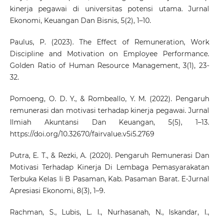
kinerja pegawai di universitas potensi utama. Jurnal
Ekonomi, Keuangan Dan Bisnis, 5(2), 1–10.
Paulus, P. (2023). The Effect of Remuneration, Work
Discipline and Motivation on Employee Performance.
Golden Ratio of Human Resource Management, 3(1), 23-
32.
Pomoeng, O. D. Y., & Rombeallo, Y. M. (2022). Pengaruh
remunerasi dan motivasi terhadap kinerja pegawai. Jurnal
Ilmiah Akuntansi Dan Keuangan, 5(5), 1–13.
https://doi.org/10.32670/fairvalue.v5i5.2769
Putra, E. T., & Rezki, A. (2020). Pengaruh Remunerasi Dan
Motivasi Terhadap Kinerja Di Lembaga Pemasyarakatan
Terbuka Kelas Ii B Pasaman, Kab. Pasaman Barat. E-Jurnal
Apresiasi Ekonomi, 8(3), 1–9.
Rachman, S., Lubis, L. I., Nurhasanah, N., Iskandar, I.,