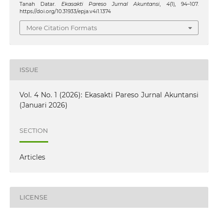
Tanah Datar.
Ekasakti Pareso Jurnal Akuntansi
,
4
(1), 94–107.
https://doi.org/10.31933/epja.v4i1.1374
More Citation Formats
ISSUE
Vol. 4 No. 1 (2026): Ekasakti Pareso Jurnal Akuntansi
(Januari 2026)
SECTION
Articles
LICENSE