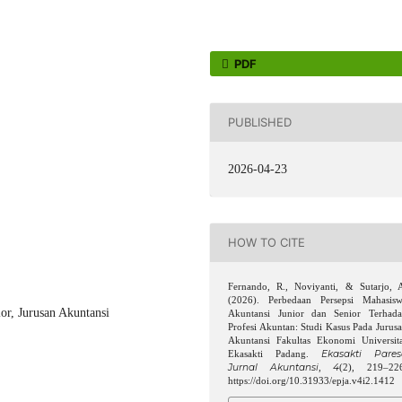
PDF
PUBLISHED
2026-04-23
HOW TO CITE
Fernando, R., Noviyanti, & Sutarjo, 
(2026). Perbedaan Persepsi Mahasis
or, Jurusan Akuntansi
Akuntansi Junior dan Senior Terhad
Profesi Akuntan: Studi Kasus Pada Jurus
Akuntansi Fakultas Ekonomi Universit
Ekasakti Pares
Ekasakti Padang.
Jurnal Akuntansi
4
,
(2), 219–22
https://doi.org/10.31933/epja.v4i2.1412