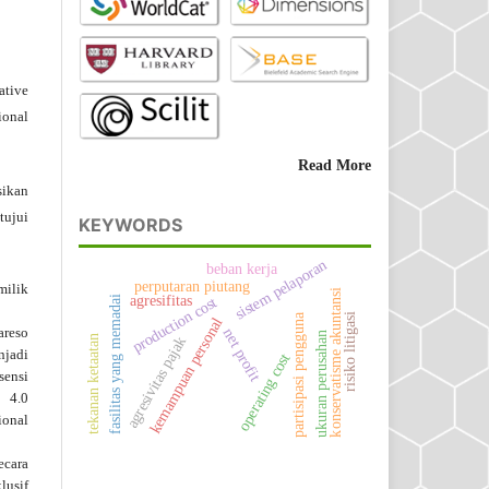
ative
ional
Read More
ikan
tujui
KEYWORDS
sistem pelaporan
beban kerja
perputaran piutang
milik
konservatisme akuntansi
agresifitas
production cost
fasilitas yang memadai
partisipasi pengguna
risiko litigasi
kemampuan personal
areso
net profit
ukuran perusahan
tekanan ketaatan
agresivitas pajak
njadi
operating cost
isensi
 4.0
ional
ecara
lusif