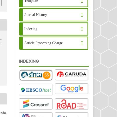
Template
Journal History
Indexing
i
Article Processing Charge
l
INDEXING
ndo,