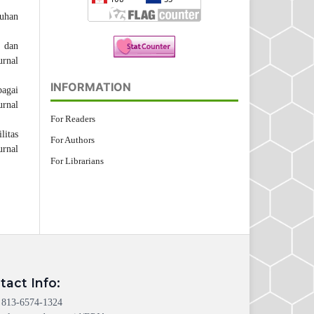
guhan
n dan
urnal
INFORMATION
bagai
urnal
For Readers
litas
For Authors
urnal
For Librarians
tact Info:
 813-6574-1324