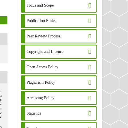
Focus and Scope
Publication Ethics
Peer Review Process
Copyright and Licence
Open Access Policy
Plagiarism Policy
A.
wa
Archiving Policy
ap
an
as
o
Statistics
6.