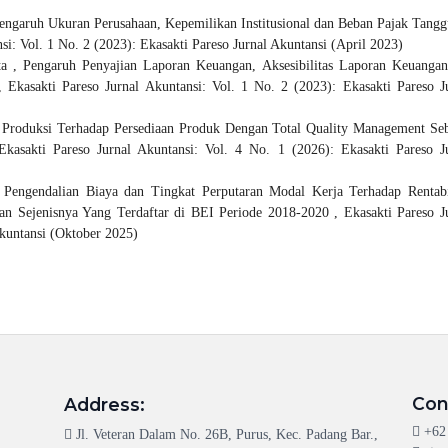
engaruh Ukuran Perusahaan, Kepemilikan Institusional dan Beban Pajak Tang
si: Vol. 1 No. 2 (2023): Ekasakti Pareso Jurnal Akuntansi (April 2023)
ta ,
Pengaruh Penyajian Laporan Keuangan, Aksesibilitas Laporan Keuanga
,
Ekasakti Pareso Jurnal Akuntansi: Vol. 1 No. 2 (2023): Ekasakti Pareso J
 Produksi Terhadap Persediaan Produk Dengan Total Quality Management Se
Ekasakti Pareso Jurnal Akuntansi: Vol. 4 No. 1 (2026): Ekasakti Pareso J
s Pengendalian Biaya dan Tingkat Perputaran Modal Kerja Terhadap Rentabi
n Sejenisnya Yang Terdaftar di BEI Periode 2018-2020
,
Ekasakti Pareso J
Akuntansi (Oktober 2025)
Con
Address:
+62
Jl. Veteran Dalam No. 26B, Purus, Kec. Padang Bar.,