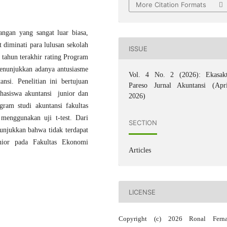
More Citation Formats
ngan yang sangat luar biasa,
at diminati para lulusan sekolah
ISSUE
ahun terakhir rating Program
menunjukkan adanya antusiasme
Vol. 4 No. 2 (2026): Ekasakt
si. Penelitian ini bertujuan
Pareso Jurnal Akuntansi (Apri
ahasiswa akuntansi junior dan
2026)
gram studi akuntansi fakultas
menggunakan uji t-test. Dari
SECTION
nunjukkan bahwa tidak terdapat
unior pada Fakultas Ekonomi
Articles
LICENSE
Copyright (c) 2026 Ronal Ferna