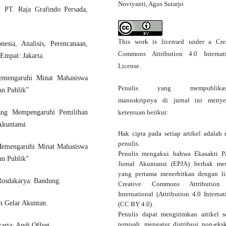
Noviyanti, Agus Sutarjo
 PT. Raja Grafindo Persada,
This work is licensed under a
Cre
esia, Analisis, Perencanaan,
Commons Attribution 4.0 Internat
Empat: Jakarta.
License
.
Memengaruhi Minat Mahasiswa
Penulis yang mempublikas
an Publik”
manuskripnya di jurnal ini menye
yang Mempengaruhi Pemilihan
ketentuan berikut:
Akuntansi
Hak cipta pada setiap artikel adalah 
penulis.
 Memengaruhi Minat Mahasiswa
Penulis mengakui bahwa Ekasakti P
an Publik”
Jurnal Akuntansi (EPJA) berhak me
yang pertama menerbitkan dengan
l
Rosdakarya: Bandung.
Creative Commons Attribution
International
(Attribution 4.0 Internat
 Gelar Akuntan.
(CC BY 4.0) .
Penulis dapat mengirimkan artikel s
terpisah, mengatur distribusi non-eksk
rta: Andi Offset.