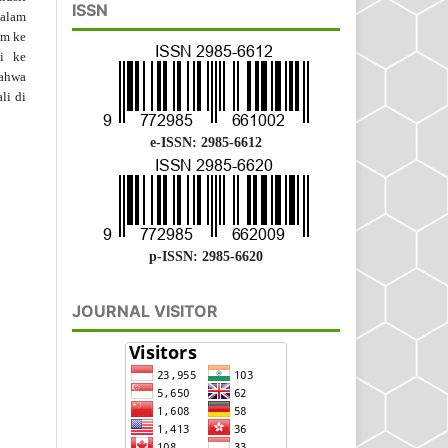
ISSN
dalam
im ke
si ke
bahwa
li di
e-ISSN: 2985-6612
p-ISSN: 2985-6620
JOURNAL VISITOR