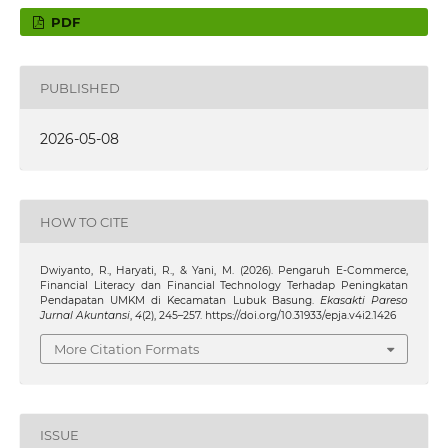
PDF
PUBLISHED
2026-05-08
HOW TO CITE
Dwiyanto, R., Haryati, R., & Yani, M. (2026). Pengaruh E-Commerce,
Financial Literacy dan Financial Technology Terhadap Peningkatan
Pendapatan UMKM di Kecamatan Lubuk Basung.
Ekasakti Pareso
Jurnal Akuntansi
,
4
(2), 245–257. https://doi.org/10.31933/epja.v4i2.1426
More Citation Formats
ISSUE