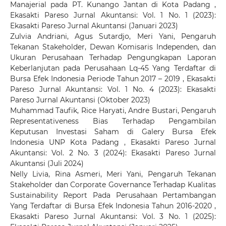
Manajerial pada PT. Kunango Jantan di Kota Padang
,
Ekasakti Pareso Jurnal Akuntansi: Vol. 1 No. 1 (2023):
Ekasakti Pareso Jurnal Akuntansi (Januari 2023)
Zulvia Andriani, Agus Sutardjo, Meri Yani,
Pengaruh
Tekanan Stakeholder, Dewan Komisaris Independen, dan
Ukuran Perusahaan Terhadap Pengungkapan Laporan
Keberlanjutan pada Perusahaan Lq-45 Yang Terdaftar di
Bursa Efek Indonesia Periode Tahun 2017 – 2019
,
Ekasakti
Pareso Jurnal Akuntansi: Vol. 1 No. 4 (2023): Ekasakti
Pareso Jurnal Akuntansi (Oktober 2023)
Muhammad Taufik, Rice Haryati, Andre Bustari,
Pengaruh
Representativeness Bias Terhadap Pengambilan
Keputusan Investasi Saham di Galery Bursa Efek
Indonesia UNP Kota Padang
,
Ekasakti Pareso Jurnal
Akuntansi: Vol. 2 No. 3 (2024): Ekasakti Pareso Jurnal
Akuntansi (Juli 2024)
Nelly Livia, Rina Asmeri, Meri Yani,
Pengaruh Tekanan
Stakeholder dan Corporate Governance Terhadap Kualitas
Sustainability Report Pada Perusahaan Pertambangan
Yang Terdaftar di Bursa Efek Indonesia Tahun 2016-2020
,
Ekasakti Pareso Jurnal Akuntansi: Vol. 3 No. 1 (2025):