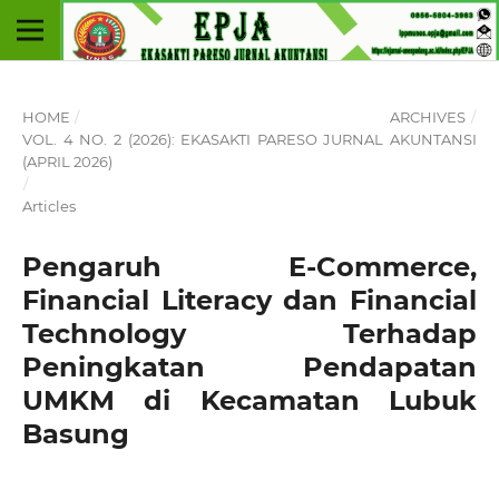
HOME
/
ARCHIVES
/
VOL. 4 NO. 2 (2026): EKASAKTI PARESO JURNAL AKUNTANSI
(APRIL 2026)
/
Articles
Pengaruh E-Commerce,
Financial Literacy dan Financial
Technology Terhadap
Peningkatan Pendapatan
UMKM di Kecamatan Lubuk
Basung