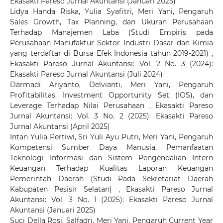
Ekasakti Pareso Jurnal Akuntansi (Januari 2025)
Lidya Handa Riska, Yulia Syafitri, Meri Yani,
Pengaruh
Sales Growth, Tax Planning, dan Ukuran Perusahaan
Terhadap Manajemen Laba (Studi Empiris pada
Perusahaan Manufaktur Sektor Industri Dasar dan Kimia
yang terdaftar di Bursa Efek Indonesia tahun 2019-2021)
,
Ekasakti Pareso Jurnal Akuntansi: Vol. 2 No. 3 (2024):
Ekasakti Pareso Jurnal Akuntansi (Juli 2024)
Darmadi Ariyanto, Delvianti, Meri Yani,
Pengaruh
Profitabilitas, Investment Opportunity Set (IOS), dan
Leverage Terhadap Nilai Perusahaan
,
Ekasakti Pareso
Jurnal Akuntansi: Vol. 3 No. 2 (2025): Ekasakti Pareso
Jurnal Akuntansi (April 2025)
Intan Yulia Pertiwi, Sri Yuli Ayu Putri, Meri Yani,
Pengaruh
Kompetensi Sumber Daya Manusia, Pemanfaatan
Teknologi Informasi dan Sistem Pengendalian Intern
Keuangan Terhadap Kualitas Laporan Keuangan
Pemerintah Daerah (Studi Pada Sekretariat Daerah
Kabupaten Pesisir Selatan)
,
Ekasakti Pareso Jurnal
Akuntansi: Vol. 3 No. 1 (2025): Ekasakti Pareso Jurnal
Akuntansi (Januari 2025)
Suci Della Rosi, Salfadri, Meri Yani,
Pengaruh Current Year