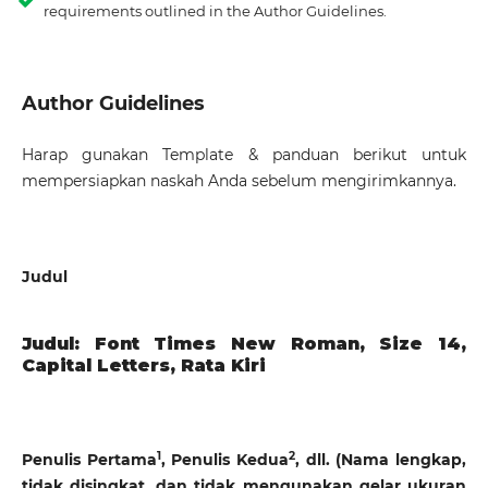
requirements outlined in the Author Guidelines.
Author Guidelines
Harap gunakan
Template
& panduan berikut untuk
mempersiapkan naskah Anda sebelum mengirimkannya.
Judul
Judul: Font Times New Roman, Size 14,
Capital Letters, Rata Kiri
1
2
Penulis Pertama
,
Penulis Kedua
,
dll
. (
Nama lengkap,
tidak disingkat, dan tidak mengunakan gelar ukuran