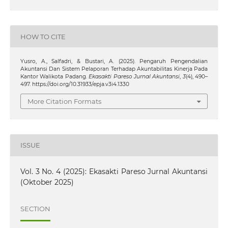
HOW TO CITE
Yusro, A., Salfadri, & Bustari, A. (2025). Pengaruh Pengendalian
Akuntansi Dan Sistem Pelaporan Terhadap Akuntabilitas Kinerja Pada
Kantor Walikota Padang.
Ekasakti Pareso Jurnal Akuntansi
,
3
(4), 490–
497. https://doi.org/10.31933/epja.v3i4.1330
More Citation Formats
ISSUE
Vol. 3 No. 4 (2025): Ekasakti Pareso Jurnal Akuntansi
(Oktober 2025)
SECTION