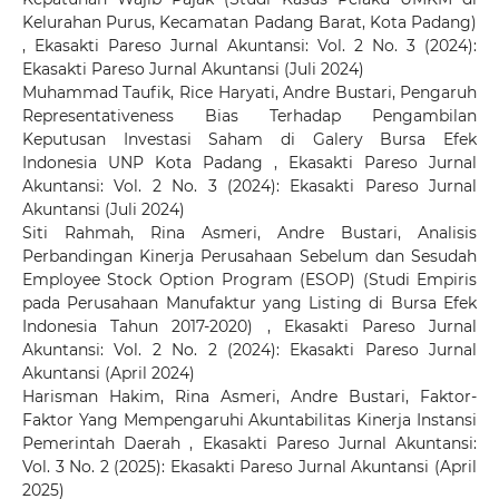
Kelurahan Purus, Kecamatan Padang Barat, Kota Padang)
,
Ekasakti Pareso Jurnal Akuntansi: Vol. 2 No. 3 (2024):
Ekasakti Pareso Jurnal Akuntansi (Juli 2024)
Muhammad Taufik, Rice Haryati, Andre Bustari,
Pengaruh
Representativeness Bias Terhadap Pengambilan
Keputusan Investasi Saham di Galery Bursa Efek
Indonesia UNP Kota Padang
,
Ekasakti Pareso Jurnal
Akuntansi: Vol. 2 No. 3 (2024): Ekasakti Pareso Jurnal
Akuntansi (Juli 2024)
Siti Rahmah, Rina Asmeri, Andre Bustari,
Analisis
Perbandingan Kinerja Perusahaan Sebelum dan Sesudah
Employee Stock Option Program (ESOP) (Studi Empiris
pada Perusahaan Manufaktur yang Listing di Bursa Efek
Indonesia Tahun 2017-2020)
,
Ekasakti Pareso Jurnal
Akuntansi: Vol. 2 No. 2 (2024): Ekasakti Pareso Jurnal
Akuntansi (April 2024)
Harisman Hakim, Rina Asmeri, Andre Bustari,
Faktor-
Faktor Yang Mempengaruhi Akuntabilitas Kinerja Instansi
Pemerintah Daerah
,
Ekasakti Pareso Jurnal Akuntansi:
Vol. 3 No. 2 (2025): Ekasakti Pareso Jurnal Akuntansi (April
2025)