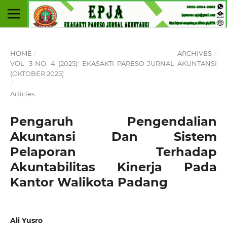
HOME
/
ARCHIVES
/
VOL. 3 NO. 4 (2025): EKASAKTI PARESO JURNAL AKUNTANSI
(OKTOBER 2025)
/
Articles
Pengaruh Pengendalian
Akuntansi Dan Sistem
Pelaporan Terhadap
Akuntabilitas Kinerja Pada
Kantor Walikota Padang
Ali Yusro