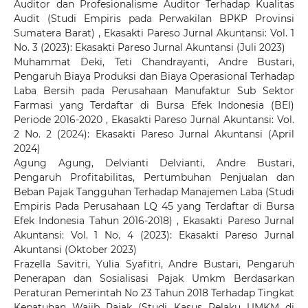
Auditor dan Profesionalisme Auditor Terhadap Kualitas
Audit (Studi Empiris pada Perwakilan BPKP Provinsi
Sumatera Barat)
,
Ekasakti Pareso Jurnal Akuntansi: Vol. 1
No. 3 (2023): Ekasakti Pareso Jurnal Akuntansi (Juli 2023)
Muhammat Deki, Teti Chandrayanti, Andre Bustari,
Pengaruh Biaya Produksi dan Biaya Operasional Terhadap
Laba Bersih pada Perusahaan Manufaktur Sub Sektor
Farmasi yang Terdaftar di Bursa Efek Indonesia (BEI)
Periode 2016-2020
,
Ekasakti Pareso Jurnal Akuntansi: Vol.
2 No. 2 (2024): Ekasakti Pareso Jurnal Akuntansi (April
2024)
Agung Agung, Delvianti Delvianti, Andre Bustari,
Pengaruh Profitabilitas, Pertumbuhan Penjualan dan
Beban Pajak Tangguhan Terhadap Manajemen Laba (Studi
Empiris Pada Perusahaan LQ 45 yang Terdaftar di Bursa
Efek Indonesia Tahun 2016-2018)
,
Ekasakti Pareso Jurnal
Akuntansi: Vol. 1 No. 4 (2023): Ekasakti Pareso Jurnal
Akuntansi (Oktober 2023)
Frazella Savitri, Yulia Syafitri, Andre Bustari,
Pengaruh
Penerapan dan Sosialisasi Pajak Umkm Berdasarkan
Peraturan Pemerintah No 23 Tahun 2018 Terhadap Tingkat
Kepatuhan Wajib Pajak (Studi Kasus Pelaku UMKM di