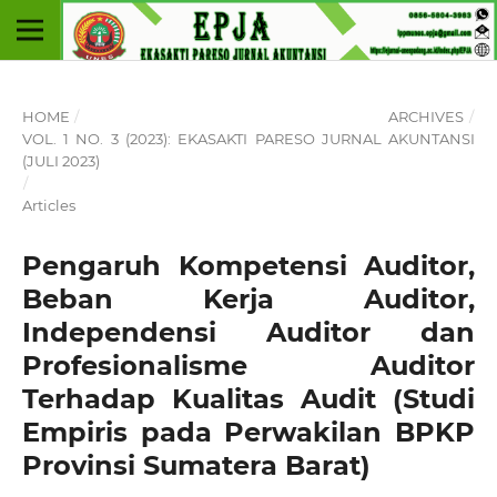
HOME
/
ARCHIVES
/
VOL. 1 NO. 3 (2023): EKASAKTI PARESO JURNAL AKUNTANSI
(JULI 2023)
/
Articles
Pengaruh Kompetensi Auditor,
Beban Kerja Auditor,
Independensi Auditor dan
Profesionalisme Auditor
Terhadap Kualitas Audit (Studi
Empiris pada Perwakilan BPKP
Provinsi Sumatera Barat)