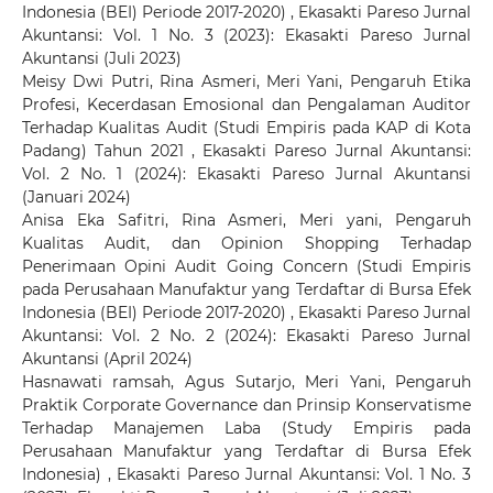
Indonesia (BEI) Periode 2017-2020)
,
Ekasakti Pareso Jurnal
Akuntansi: Vol. 1 No. 3 (2023): Ekasakti Pareso Jurnal
Akuntansi (Juli 2023)
Meisy Dwi Putri, Rina Asmeri, Meri Yani,
Pengaruh Etika
Profesi, Kecerdasan Emosional dan Pengalaman Auditor
Terhadap Kualitas Audit (Studi Empiris pada KAP di Kota
Padang) Tahun 2021
,
Ekasakti Pareso Jurnal Akuntansi:
Vol. 2 No. 1 (2024): Ekasakti Pareso Jurnal Akuntansi
(Januari 2024)
Anisa Eka Safitri, Rina Asmeri, Meri yani,
Pengaruh
Kualitas Audit, dan Opinion Shopping Terhadap
Penerimaan Opini Audit Going Concern (Studi Empiris
pada Perusahaan Manufaktur yang Terdaftar di Bursa Efek
Indonesia (BEI) Periode 2017-2020)
,
Ekasakti Pareso Jurnal
Akuntansi: Vol. 2 No. 2 (2024): Ekasakti Pareso Jurnal
Akuntansi (April 2024)
Hasnawati ramsah, Agus Sutarjo, Meri Yani,
Pengaruh
Praktik Corporate Governance dan Prinsip Konservatisme
Terhadap Manajemen Laba (Study Empiris pada
Perusahaan Manufaktur yang Terdaftar di Bursa Efek
Indonesia)
,
Ekasakti Pareso Jurnal Akuntansi: Vol. 1 No. 3