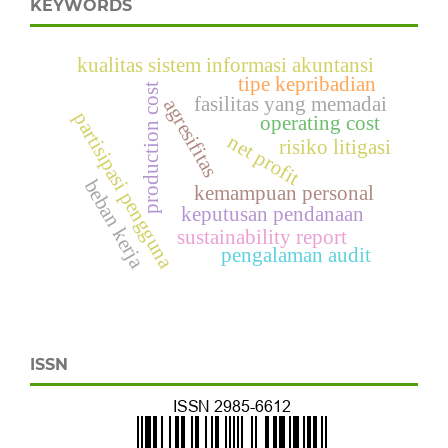
KEYWORDS
kualitas sistem informasi akuntansi
tipe kepribadian
production cost
fasilitas yang memadai
agresifitas
partisipasi pengguna
operating cost
net profit
risiko litigasi
beban kerja
kemampuan personal
keputusan pendanaan
sustainability report
pengalaman audit
ISSN