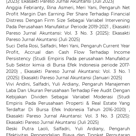
(2023): Ekasakti Pareso Jurnal Akuntansi (Juli 2023)
Anggia Febrianty, Rina Asmeri, Meri Yani,
Pengaruh Net
Profit Margin Dan Earning Per Share Terhadap Financial
Distress Dengan Firm Size Sebagai Variabel Intervening
Pada Perusahaan Manufaktur Periode 2019-2021
,
Ekasakti
Pareso Jurnal Akuntansi: Vol. 3 No. 3 (2025): Ekasakti
Pareso Jurnal Akuntansi (Juli 2025)
Suci Della Rosi, Salfadri, Meri Yani,
Pengaruh Current Year
Profit, Accrual dan Cash Flow Terhadap Income
Persistency (Studi Empiris Pada perusahaan Manufaktur
Sub Sektor kimia di Bursa Efek Indonesia periode 2017-
2020)
,
Ekasakti Pareso Jurnal Akuntansi: Vol. 3 No. 1
(2025): Ekasakti Pareso Jurnal Akuntansi (Januari 2025)
Vivi Andini, Salfadri, Yuli Ardiany,
Pengaruh Manajemen
Laba Dan Ukuran Perusahaan Terhadap Fee Audit Dengan
Kebijakan Dividen Sebagai Variabel Moderasi (Studi
Empiris Pada Perusahaan Properti & Real Estate Yang
Terdaftar Di Bursa Efek Indonesia Tahun 2016-2020)
,
Ekasakti Pareso Jurnal Akuntansi: Vol. 3 No. 3 (2025):
Ekasakti Pareso Jurnal Akuntansi (Juli 2025)
Reski Putra Laoli, Salfadri, Yuli Ardiany,
Pengaruh
Efektivitas Pengendalian Biaya dan Tingkat Perputaran