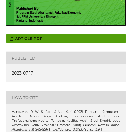
ARTICLE PDF
PUBLISHED
2023-07-17
HOW TO CITE
Handayani, D. W., Salfadri, & Meri Yani. (2023). Pengaruh Kompetensi
Auditor, Beban Kerja Auditor, Independensi Auditor dan
Profesionalisme Auditor Terhadap Kualitas Audit (Studi Empiris pada
Perwakilan BPKP Provinsi Sumatera Barat).
Ekasakti Pareso Jurnal
Akuntansi
,
1
(3), 245–256. https://doi.org/10.31933/epja.v1i3.911