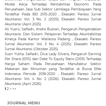
Modal Kerja Terhadap Rentabilitas Ekonomi Pada
Perusahaan Jasa Sub Sektor Lembaga Pembiayaan Yang
Terdaftar Pada BEI 2015-2020
,
Ekasakti Pareso Jurnal
Akuntansi: Vol. 3 No. 2 (2025): Ekasakti Pareso Jurnal
Akuntansi (April 2025)
Ali Yusro, Salfadri, Andre Bustari,
Pengaruh Pengendalian
Akuntansi Dan Sistem Pelaporan Terhadap Akuntabilitas
Kinerja Pada Kantor Walikota Padang
,
Ekasakti Pareso
Jurnal Akuntansi: Vol. 3 No. 4 (2025): Ekasakti Pareso
Jurnal Akuntansi (Oktober 2025)
Susri Yulita, Salfadri, Dica Lady Silvera,
Pengaruh Earning
Per Share (EPS) dan Debt To Equity Ratio (DER) Terhadap
Harga Saham Pada Perusahaan Manufaktur Sektor
Makanan dan Minuman yang Terdaftar di Bursa Efek
Indonesia Periode 2018-2020
,
Ekasakti Pareso Jurnal
Akuntansi: Vol. 4 No. 2 (2026): Ekasakti Pareso Jurnal
Akuntansi (April 2026)
1
2
>
>>
JOURNAL MENU