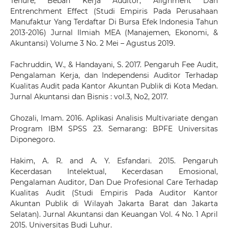
Tenure, Beban Kerja Auditor, Alignment Dan
Entrenchment Effect (Studi Empiris Pada Perusahaan
Manufaktur Yang Terdaftar Di Bursa Efek Indonesia Tahun
2013-2016) Jurnal Ilmiah MEA (Manajemen, Ekonomi, &
Akuntansi) Volume 3 No. 2 Mei – Agustus 2019.
Fachruddin, W., & Handayani, S. 2017. Pengaruh Fee Audit,
Pengalaman Kerja, dan Independensi Auditor Terhadap
Kualitas Audit pada Kantor Akuntan Publik di Kota Medan.
Jurnal Akuntansi dan Bisnis : vol.3, No2, 2017.
Ghozali, Imam. 2016. Aplikasi Analisis Multivariate dengan
Program IBM SPSS 23. Semarang: BPFE Universitas
Diponegoro.
Hakim, A. R. and A. Y. Esfandari. 2015. Pengaruh
Kecerdasan Intelektual, Kecerdasan Emosional,
Pengalaman Auditor, Dan Due Profesional Care Terhadap
Kualitas Audit (Studi Empiris Pada Auditor Kantor
Akuntan Publik di Wilayah Jakarta Barat dan Jakarta
Selatan). Jurnal Akuntansi dan Keuangan Vol. 4 No. 1 April
2015. Universitas Budi Luhur.