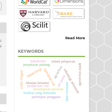
Read More
i
i
KEYWORDS
stakeholder
sistem pelaporan
perputaran piutang
agresivitas pajak
agresifitas
beban kerja
operating cost
teknologi informasi
risiko litigasi
net profit
tekanan ketaatan
debt covenant
production cost
kemampuan personal
fasilitas yang memadai
partisipasi pengguna