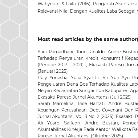
Wahyudin, & Laila. (2016). Pengaruh Akuntans
Relevansi Nilai Dengan Kualitas Laba Sebagai 
Most read articles by the same author(
Suci Ramadhani, Jhon Rinaldo, Andre Bustar
Terhadap Penyaluran Kredit Konsumtif Kepa
(Periode 2017 - 2021)
,
Ekasakti Pareso Jurna
(Januari 2025)
Pujy Yonesha, Yulia Syafitri, Sri Yuli Ayu Pu
Pengeluaran Dana Bos Terhadap Kualitas Lap
Negeri Kecamatan Sungai Pua Kabupaten Ag
Ekasakti Pareso Jurnal Akuntansi (Juli 2025)
Sarah Marcelina, Rice Hartati, Andre Busta
Keuangan Perusahaan, Debt Covenant Dan Ri
Jurnal Akuntansi: Vol. 3 No. 2 (2025): Ekasakti 
Ali Yusro, Salfadri, Andre Bustari,
Penga
Akuntabilitas Kinerja Pada Kantor Walikota 
Pareso Jurnal Akuntansi (Oktober 2025)