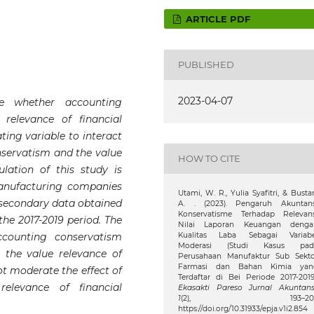
ARTICLE PDF
PUBLISHED
2023-04-07
e whether accounting
relevance of financial
ing variable to interact
nservatism and the value
HOW TO CITE
lation of this study is
anufacturing companies
Utami, W. R., Yulia Syafitri, & Bustar
s secondary data obtained
A. . (2023). Pengaruh Akuntans
Konservatisme Terhadap Relevans
the 2017-2019 period. The
Nilai Laporan Keuangan denga
ccounting conservatism
Kualitas Laba Sebagai Variabe
Moderasi (Studi Kasus pad
n the value relevance of
Perusahaan Manufaktur Sub Sekto
Farmasi dan Bahan Kimia yan
ot moderate the effect of
Terdaftar di Bei Periode 2017-2019
elevance of financial
Ekasakti Pareso Jurnal Akuntans
1
(2), 193–201
https://doi.org/10.31933/epja.v1i2.854