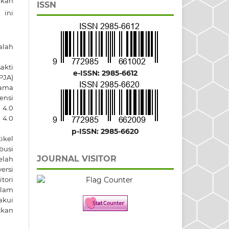
ikan
ISSN
ini
alah
akti
e-ISSN: 2985-6612
PJA)
ama
sensi
 4.0
4.0
p-ISSN: 2985-6620
ikel
busi
JOURNAL VISITOR
elah
versi
itori
dalam
akui
tkan