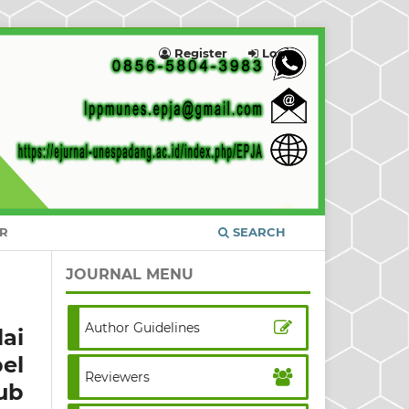
Register
Login
ER
SEARCH
JOURNAL MENU
Author Guidelines
ai
el
Reviewers
ub