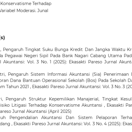
i Konservatisme Terhadap
Variabel Moderasi. Junal
s)
i,
Pengaruh Tingkat Suku Bunga Kredit Dan Jangka Waktu Kr
da Pegawai Negeri Sipil Pada Bank Nagari Cabang Utama Pa
l Akuntansi: Vol. 3 No. 1 (2025): Ekasakti Pareso Jurnal Akunt
tri,
Pengaruh Sistem Informasi Akuntansi (Sia) Penerimaan
oran Dana Bantuan Operasional Sekolah (Bos) Pada Sekolah D
am Tahun 2021
,
Ekasakti Pareso Jurnal Akuntansi: Vol. 3 No. 3 (20
ri,
Pengaruh Struktur Kepemilikan Manajerial, Tingkat Kesul
siko Litigasi Terhadap Konservatisme Akuntansi
,
Ekasakti Pa
Pareso Jurnal Akuntansi (April 2025)
ruh Pengendalian Akuntansi Dan Sistem Pelaporan Terh
Padang
,
Ekasakti Pareso Jurnal Akuntansi: Vol. 3 No. 4 (2025): Ekas