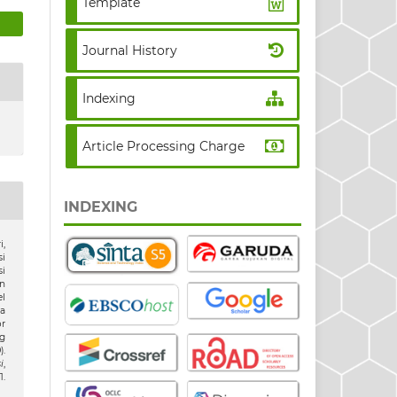
Template
Journal History
Indexing
Article Processing Charge
INDEXING
i,
i
i
n
l
a
r
g
).
i
,
.