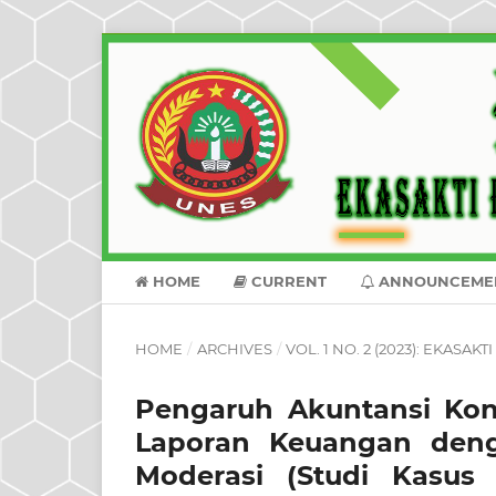
HOME
CURRENT
ANNOUNCEME
HOME
/
ARCHIVES
/
VOL. 1 NO. 2 (2023): EKASA
Pengaruh Akuntansi Kons
Laporan Keuangan denga
Moderasi (Studi Kasus