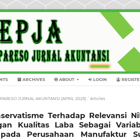
NTS
ARCHIVES
ABOUT
LOGIN
REGIST
KTI PARESO JURNAL AKUNTANSI (APRIL 2023)
/
Articles
ervatisme Terhadap Relevansi Nil
n Kualitas Laba Sebagai Variab
 pada Perusahaan Manufaktur S