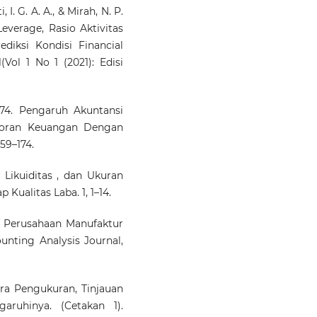
 I. G. A. A., & Mirah, N. P.
 Leverage, Rasio Aktivitas
iksi Kondisi Financial
(Vol 1 No 1 (2021): Edisi
1 74. Pengaruh Akuntansi
aporan Keuangan Dengan
159–174.
 Likuiditas , dan Ukuran
Kualitas Laba. 1, 1–14.
da Perusahaan Manufaktur
unting Analysis Journal,
Cara Pengukuran, Tinjauan
ruhinya. (Cetakan 1).