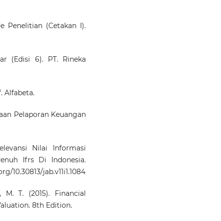
e Penelitian (Cetakan I).
r (Edisi 6). PT. Rineka
. Alfabeta.
asaan Pelaporan Keuangan
levansi Nilai Informasi
nuh Ifrs Di Indonesia.
org/10.30813/jab.v11i1.1084
 M. T. (2015). Financial
aluation. 8th Edition.