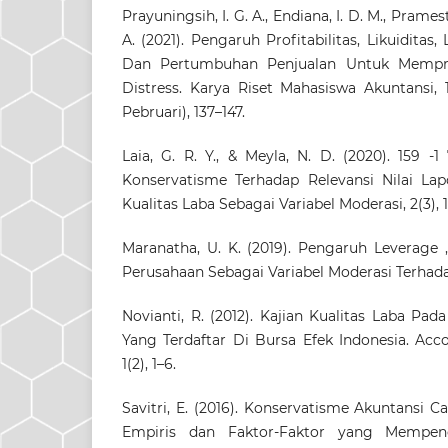
Prayuningsih, I. G. A., Endiana, I. D. M., Pramesti,
A. (2021). Pengaruh Profitabilitas, Likuiditas,
Dan Pertumbuhan Penjualan Untuk Mempred
Distress. Karya Riset Mahasiswa Akuntansi, 1
Pebruari), 137–147.
Laia, G. R. Y., & Meyla, N. D. (2020). 159 -
Konservatisme Terhadap Relevansi Nilai L
Kualitas Laba Sebagai Variabel Moderasi, 2(3), 
Maranatha, U. K. (2019). Pengaruh Leverage ,
Perusahaan Sebagai Variabel Moderasi Terhadap 
Novianti, R. (2012). Kajian Kualitas Laba Pa
Yang Terdaftar Di Bursa Efek Indonesia. Acco
1(2), 1–6.
Savitri, E. (2016). Konservatisme Akuntansi 
Empiris dan Faktor-Faktor yang Mempenga