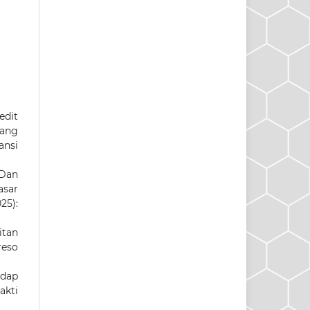
edit
dang
ansi
 Dan
asar
25):
itan
reso
adap
akti