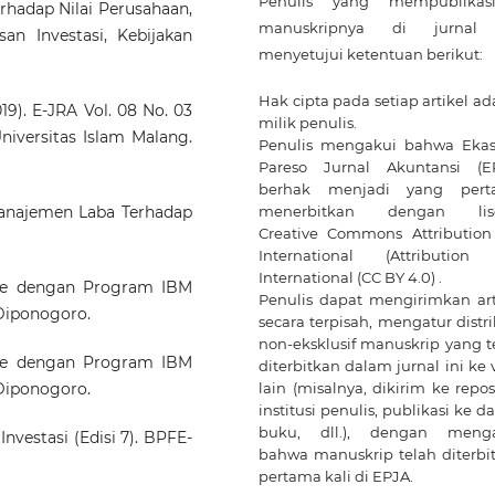
Penulis yang mempublikas
erhadap Nilai Perusahaan,
manuskripnya di jurnal 
san Investasi, Kebijakan
menyetujui ketentuan berikut:
Hak cipta pada setiap artikel ad
019). E-JRA Vol. 08 No. 03
milik penulis.
iversitas Islam Malang.
Penulis mengakui bahwa Ekas
Pareso Jurnal Akuntansi (E
berhak menjadi yang pert
menerbitkan dengan
li
Manajemen Laba Terhadap
Creative Commons Attribution
International
(Attribution 
International (CC BY 4.0) .
ariate dengan Program IBM
Penulis dapat mengirimkan art
 Diponogoro.
secara terpisah, mengatur distri
non-eksklusif manuskrip yang t
ariate dengan Program IBM
diterbitkan dalam jurnal ini ke 
lain (misalnya, dikirim ke repos
 Diponogoro.
institusi penulis, publikasi ke 
buku, dll.), dengan meng
 Investasi (Edisi 7). BPFE-
bahwa manuskrip telah diterbi
pertama kali di EPJA.