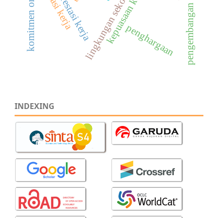
komitmen organisasi
prestasi kerja
pengembangan karir
kepuasaan kerja
lingkungan sekolah
penghargaan
INDEXING