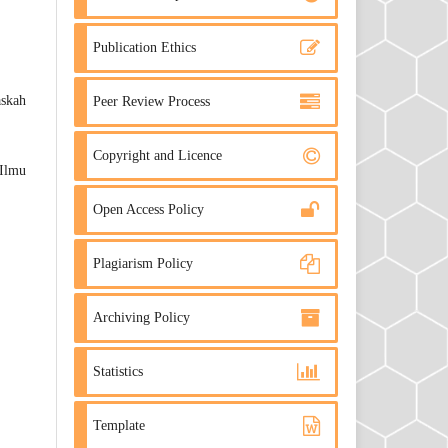
Publication Ethics
askah
Peer Review Process
Copyright and Licence
 Ilmu
Open Access Policy
Plagiarism Policy
Archiving Policy
Statistics
Template