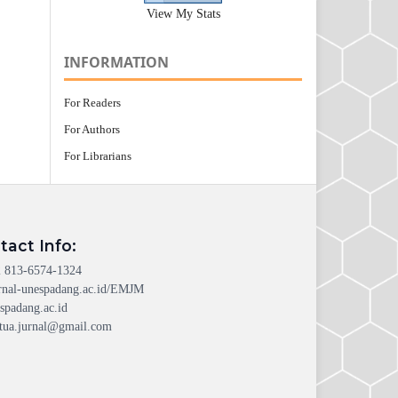
View My Stats
INFORMATION
For Readers
For Authors
For Librarians
tact Info:
 813-6574-1324
rnal-unespadang.ac.id/EMJM
spadang.ac.id
tua.jurnal@gmail.com