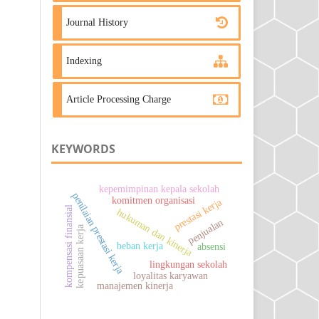
Journal History
Indexing
Article Processing Charge
KEYWORDS
kepemimpinan kepala sekolah
penilaian prestasi kerja
komitmen organisasi
prestasi kerja
kompensasi finansial
hukuman dan kinerja
penjualan
kepuasaan kerja
beban kerja
absensi
lingkungan sekolah
loyalitas karyawan
manajemen kinerja