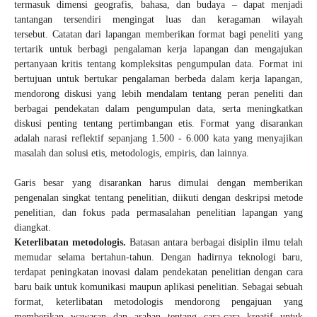
termasuk dimensi geografis, bahasa, dan budaya – dapat menjadi
tantangan tersendiri mengingat luas dan keragaman wilayah
tersebut. Catatan dari lapangan memberikan format bagi peneliti yang
tertarik untuk berbagi pengalaman kerja lapangan dan mengajukan
pertanyaan kritis tentang kompleksitas pengumpulan data. Format ini
bertujuan untuk bertukar pengalaman berbeda dalam kerja lapangan,
mendorong diskusi yang lebih mendalam tentang peran peneliti dan
berbagai pendekatan dalam pengumpulan data, serta meningkatkan
diskusi penting tentang pertimbangan etis. Format yang disarankan
adalah narasi reflektif sepanjang 1.500 - 6.000 kata yang menyajikan
masalah dan solusi etis, metodologis, empiris, dan lainnya.
Garis besar yang disarankan harus dimulai dengan memberikan
pengenalan singkat tentang penelitian, diikuti dengan deskripsi metode
penelitian, dan fokus pada permasalahan penelitian lapangan yang
diangkat.
Keterlibatan metodologis.
Batasan antara berbagai disiplin ilmu telah
memudar selama bertahun-tahun. Dengan hadirnya teknologi baru,
terdapat peningkatan inovasi dalam pendekatan penelitian dengan cara
baru baik untuk komunikasi maupun aplikasi penelitian. Sebagai sebuah
format, keterlibatan metodologis mendorong pengajuan yang
memberikan wawasan dan arahan tentang cara-cara kreatif untuk