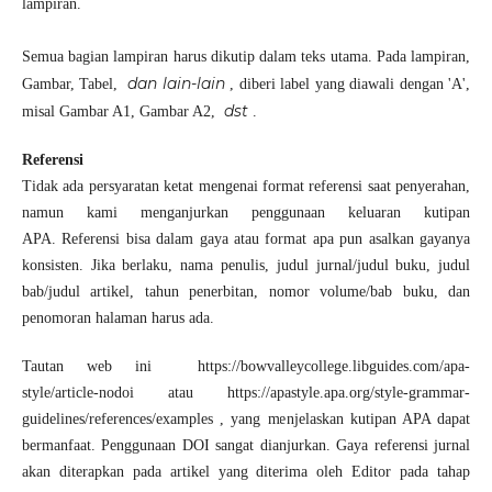
lampiran.
Semua bagian lampiran harus dikutip dalam teks utama. Pada lampiran,
dan lain-lain
Gambar, Tabel,
, diberi label yang diawali dengan 'A',
dst
misal Gambar A1, Gambar A2,
.
Referensi
Tidak ada persyaratan ketat mengenai format referensi saat penyerahan,
namun kami menganjurkan penggunaan keluaran kutipan
APA. Referensi bisa dalam gaya atau format apa pun asalkan gayanya
konsisten. Jika berlaku, nama penulis, judul jurnal/judul buku, judul
bab/judul artikel, tahun penerbitan, nomor volume/bab buku, dan
penomoran halaman harus ada.
Tautan web ini
https://bowvalleycollege.libguides.com/apa-
style/article-nodoi
atau
https://apastyle.apa.org/style-grammar-
guidelines/references/examples
, yang menjelaskan kutipan APA dapat
bermanfaat. Penggunaan DOI sangat dianjurkan. Gaya referensi jurnal
akan diterapkan pada artikel yang diterima oleh Editor pada tahap