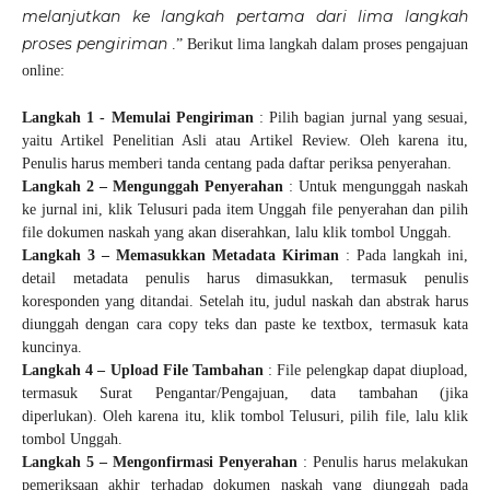
melanjutkan ke langkah pertama dari lima langkah
proses pengiriman
.” Berikut lima langkah dalam proses pengajuan
online:
Langkah 1 - Memulai Pengiriman
: Pilih bagian jurnal yang sesuai,
yaitu Artikel Penelitian Asli atau Artikel Review. Oleh karena itu,
Penulis harus memberi tanda centang pada daftar periksa penyerahan.
Langkah 2 – Mengunggah Penyerahan
: Untuk mengunggah naskah
ke jurnal ini, klik Telusuri pada item Unggah file penyerahan dan pilih
file dokumen naskah yang akan diserahkan, lalu klik tombol Unggah.
Langkah 3 – Memasukkan Metadata Kiriman
: Pada langkah ini,
detail metadata penulis harus dimasukkan, termasuk penulis
koresponden yang ditandai. Setelah itu, judul naskah dan abstrak harus
diunggah dengan cara copy teks dan paste ke textbox, termasuk kata
kuncinya.
Langkah 4 – Upload File Tambahan
: File pelengkap dapat diupload,
termasuk Surat Pengantar/Pengajuan, data tambahan (jika
diperlukan). Oleh karena itu, klik tombol Telusuri, pilih file, lalu klik
tombol Unggah.
Langkah 5 – Mengonfirmasi Penyerahan
: Penulis harus melakukan
pemeriksaan akhir terhadap dokumen naskah yang diunggah pada