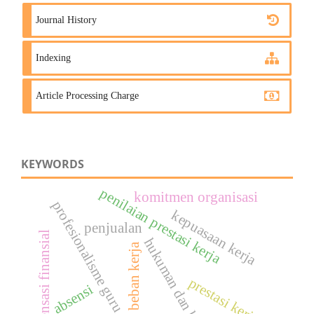
Journal History
Indexing
Article Processing Charge
KEYWORDS
penilaian prestasi kerja
komitmen organisasi
profesionalisme guru
kepuasaan kerja
penjualan
kompensasi finansial
hukuman dan kinerja
beban kerja
prestasi kerja
absensi