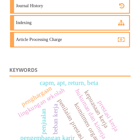
Journal History
Indexing
Article Processing Charge
KEYWORDS
capm, apt, return, beta
penghargaan
lingkungan sekolah
hukuman dan kinerja
kepuasaan kerja
penilaian prestasi kerja
prestasi kerja
komitmen organisasi
beban kerja
penjualan
pengembangan karir