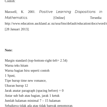
Contoh:
Positive Learning Dispositions in
Maxwell, K. 2001.
Mathematics
. [Online] Tersedia:
http://www.education.auckland.ac.nz/uoa/fms/default/education/docs/word
[28 Januari 2013].
Note:
Margin standard (top-bottom-right-left= 2.54)
Warna teks hitam
Warna bagian biru seperti contoh
1 Spasi,
Tipe hurup time new romance,
Ukuran hurup 12
Jarak anatar paragraph (spacing before) = 0
Antar sub bab atau bagian, jarak 1 ketuk
Jumlah halaman minimal 7 – 15 halaman
Sebaiknya tidak ada atau tidak banyak penomoran.