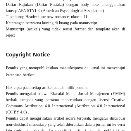
Daftar Rujukan (Daftar Pustaka) dengan body note, menggunakan
konsep APA STYLE (
American Psychological Association
)
Tipe hurup Header time new romance, ukuran 11
Keterangan berwarna kuning di buang pada manuscript
Manuscript (artikel) yang tidak sesuai format dan template akan di
reject
Copyright Notice
Penulis yang mempublikasikan manuskripnya di jurnal ini menyetujui
ketentuan berikut:
Hak cipta pada setiap artikel adalah milik penulis.
Penulis mengakui bahwa Ekasakti Matua Jurnal Manajemen (EMJM)
berhak menjadi yang pertama menerbitkan dengan
lisensi Creative
Commons Attribution 4.0 International
(Attribution 4.0 International
(CC BY 4.0) .
Penulis dapat mengirimkan artikel secara terpisah, mengatur distribusi
non-eksklusif manuskrip yang telah diterbitkan dalam jurnal ini ke versi
lain (misalnya, dikirim ke repositori institusi penulis, publikasi ke