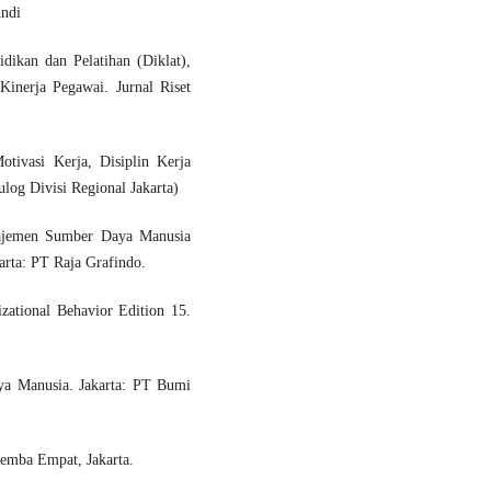
Andi
dikan dan Pelatihan (Diklat),
inerja Pegawai. Jurnal Riset
tivasi Kerja, Disiplin Kerja
og Divisi Regional Jakarta)
anajemen Sumber Daya Manusia
karta: PT Raja Grafindo.
ational Behavior Edition 15.
ya Manusia. Jakarta: PT Bumi
lemba Empat, Jakarta.