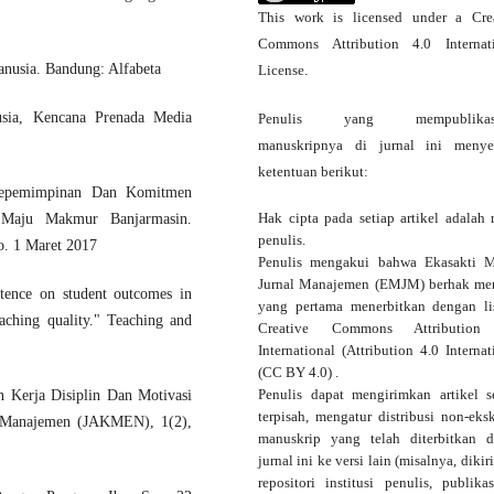
This work is licensed under a
Cre
Commons Attribution 4.0 Internat
nusia. Bandung: Alfabeta
License
.
sia, Kencana Prenada Media
Penulis yang mempublikas
manuskripnya di jurnal ini menye
ketentuan berikut:
 Kepemimpinan Dan Komitmen
Hak cipta pada setiap artikel adalah 
n Maju Makmur Banjarmasin.
penulis.
o. 1 Maret 2017
Penulis mengakui bahwa Ekasakti 
Jurnal Manajemen (EMJM) berhak me
etence on student outcomes in
yang pertama menerbitkan dengan
l
aching quality." Teaching and
Creative Commons Attribution
International
(Attribution 4.0 Internat
(CC BY 4.0) .
Penulis dapat mengirimkan artikel s
n Kerja Disiplin Dan Motivasi
terpisah, mengatur distribusi non-eksk
i Manajemen (JAKMEN), 1(2),
manuskrip yang telah diterbitkan 
jurnal ini ke versi lain (misalnya, dikir
repositori institusi penulis, publika