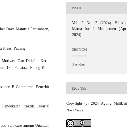
ISSUE
Vol. 2 No. 2 (2024): Ekasakt
Matua Jurnal Manajemen (Apri
er Daya Manusia Perusahaan,
2024)
ti Press, Padang
SECTION
 Motivasi Dan Disiplin Kerja
Articles
mum Dan Penataan Ruang Kota
ss dan E-Commerce. Penerbit
LICENSE
Copyright (c) 2024 Agung Malik’a
 Pendekatan Praktik. Jakarta:
Novi Yanti
t and Self-care among Ugandan