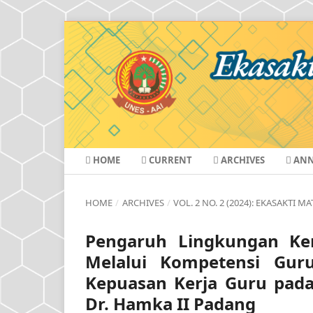
HOME
CURRENT
ARCHIVES
ANN
HOME
/
ARCHIVES
/
VOL. 2 NO. 2 (2024): EKASAKTI 
Pengaruh Lingkungan Kerj
Melalui Kompetensi Guru
Kepuasan Kerja Guru pada
Dr. Hamka II Padang