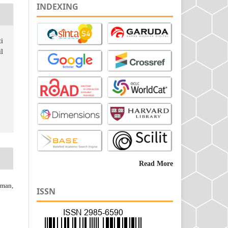
INDEXING
i
l
Read More
iman,
ISSN