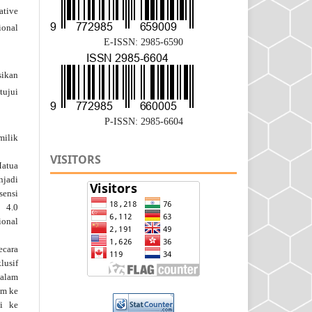
ative
ional
E-ISSN: 2985-6590
ikan
tujui
P-ISSN: 2985-6604
milik
VISITORS
Matua
njadi
isensi
 4.0
ional
ecara
lusif
dalam
im ke
si ke