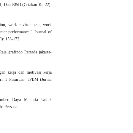
tif, Dan R&D (Cetakan Ke-22).
ation, work environment, work
enter performance." Journal of
0): 153-172.
ja grafindo Persada jakarta-
gan kerja dan motivasi kerja
eri 1 Pasuruan. JPBM (Jurnal
Sumber Daya Manusia Untuk
do Persada.