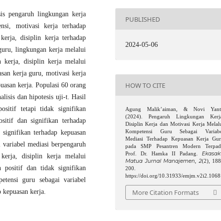
sis pengaruh lingkungan kerja
PUBLISHED
nsi, motivasi kerja terhadap
erja, disiplin kerja terhadap
2024-05-06
guru, lingkungan kerja melalui
kerja, disiplin kerja melalui
san kerja guru, motivasi kerja
HOW TO CITE
uasan kerja. Populasi 60 orang
isis dan hipotesis uji-t. Hasil
sitif tetapi tidak signifikan
Agung Malik’aiman, & Novi Yanti
(2024). Pengaruh Lingkungan Kerj
sitif dan signifikan terhadap
Disiplin Kerja dan Motivasi Kerja Melal
 signifikan terhadap kepuasan
Kompetensi Guru Sebagai Variabe
Mediasi Terhadap Kepuasan Kerja Gu
i variabel mediasi berpengaruh
pada SMP Pesantren Modern Terpad
Ekasak
Prof. Dr. Hamka II Padang.
kerja, disiplin kerja melalui
Matua Jurnal Manajemen
2
,
(2), 18
 positif dan tidak signifikan
200.
https://doi.org/10.31933/emjm.v2i2.1068
etensi guru sebagai variabel
More Citation Formats
p kepuasan kerja.