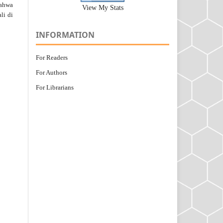
bahwa
View My Stats
li di
INFORMATION
For Readers
For Authors
For Librarians