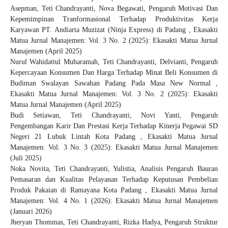
Asepman, Teti Chandrayanti, Nova Begawati,
Pengaruh Motivasi Dan
Kepemimpinan Tranformasional Terhadap Produktivitas Kerja
Karyawan PT. Andiarta Muzizat (Ninja Express) di Padang
,
Ekasakti
Matua Jurnal Manajemen: Vol. 3 No. 2 (2025): Ekasakti Matua Jurnal
Manajemen (April 2025)
Nurul Wahidattul Muharamah, Teti Chandrayanti, Delvianti,
Pengaruh
Kepercayaan Konsumen Dan Harga Terhadap Minat Beli Konsumen di
Budiman Swalayan Sawahan Padang Pada Masa New Normal
,
Ekasakti Matua Jurnal Manajemen: Vol. 3 No. 2 (2025): Ekasakti
Matua Jurnal Manajemen (April 2025)
Budi Setiawan, Teti Chandrayanti, Novi Yanti,
Pengaruh
Pengembangan Karir Dan Prestasi Kerja Terhadap Kinerja Pegawai SD
Negeri 21 Lubuk Lintah Kota Padang
,
Ekasakti Matua Jurnal
Manajemen: Vol. 3 No. 3 (2025): Ekasakti Matua Jurnal Manajemen
(Juli 2025)
Noka Novita, Teti Chandrayanti, Yulistia,
Analisis Pengaruh Bauran
Pemasaran dan Kualitas Pelayanan Terhadap Keputusan Pembelian
Produk Pakaian di Ramayana Kota Padang
,
Ekasakti Matua Jurnal
Manajemen: Vol. 4 No. 1 (2026): Ekasakti Matua Jurnal Manajemen
(Januari 2026)
Jheryan Thommas, Teti Chandrayanti, Rizka Hadya,
Pengaruh Struktur