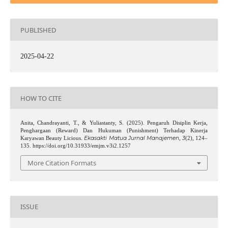
PUBLISHED
2025-04-22
HOW TO CITE
Anita, Chandrayanti, T., & Yuliastanty, S. (2025). Pengaruh Disiplin Kerja,
Penghargaan (Reward) Dan Hukuman (Punishment) Terhadap Kinerja
Ekasakti Matua Jurnal Manajemen
3
Karyawan Beauty Licious.
,
(2), 124–
135. https://doi.org/10.31933/emjm.v3i2.1257
More Citation Formats
ISSUE