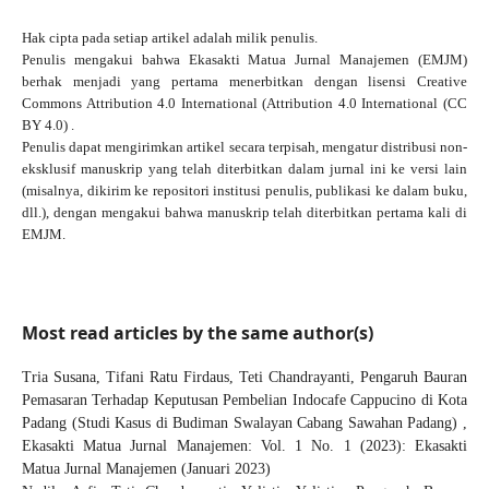
Hak cipta pada setiap artikel adalah milik penulis.
Penulis mengakui bahwa Ekasakti Matua Jurnal Manajemen (EMJM)
berhak menjadi yang pertama menerbitkan dengan
lisensi Creative
Commons Attribution 4.0 International
(Attribution 4.0 International (CC
BY 4.0) .
Penulis dapat mengirimkan artikel secara terpisah, mengatur distribusi non-
eksklusif manuskrip yang telah diterbitkan dalam jurnal ini ke versi lain
(misalnya, dikirim ke repositori institusi penulis, publikasi ke dalam buku,
dll.), dengan mengakui bahwa manuskrip telah diterbitkan pertama kali di
EMJM.
Most read articles by the same author(s)
Tria Susana, Tifani Ratu Firdaus, Teti Chandrayanti,
Pengaruh Bauran
Pemasaran Terhadap Keputusan Pembelian Indocafe Cappucino di Kota
Padang (Studi Kasus di Budiman Swalayan Cabang Sawahan Padang)
,
Ekasakti Matua Jurnal Manajemen: Vol. 1 No. 1 (2023): Ekasakti
Matua Jurnal Manajemen (Januari 2023)