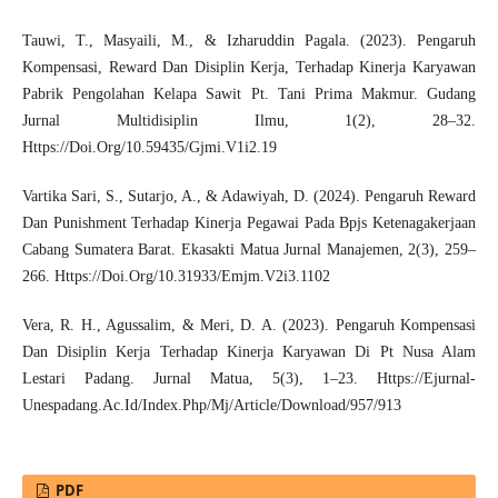
Tauwi, T., Masyaili, M., & Izharuddin Pagala. (2023). Pengaruh
Kompensasi, Reward Dan Disiplin Kerja, Terhadap Kinerja Karyawan
Pabrik Pengolahan Kelapa Sawit Pt. Tani Prima Makmur. Gudang
Jurnal Multidisiplin Ilmu, 1(2), 28–32.
Https://Doi.Org/10.59435/Gjmi.V1i2.19
Vartika Sari, S., Sutarjo, A., & Adawiyah, D. (2024). Pengaruh Reward
Dan Punishment Terhadap Kinerja Pegawai Pada Bpjs Ketenagakerjaan
Cabang Sumatera Barat. Ekasakti Matua Jurnal Manajemen, 2(3), 259–
266. Https://Doi.Org/10.31933/Emjm.V2i3.1102
Vera, R. H., Agussalim, & Meri, D. A. (2023). Pengaruh Kompensasi
Dan Disiplin Kerja Terhadap Kinerja Karyawan Di Pt Nusa Alam
Lestari Padang. Jurnal Matua, 5(3), 1–23. Https://Ejurnal-
Unespadang.Ac.Id/Index.Php/Mj/Article/Download/957/913
PDF