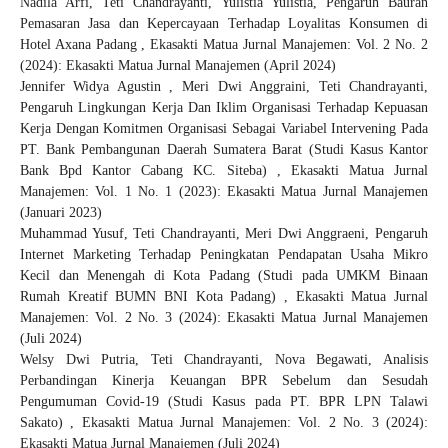
Nadila Arfi, Teti Chandrayanti, Yulistia Yulistia,
Pengaruh Bauran
Pemasaran Jasa dan Kepercayaan Terhadap Loyalitas Konsumen di
Hotel Axana Padang
,
Ekasakti Matua Jurnal Manajemen: Vol. 2 No. 2
(2024): Ekasakti Matua Jurnal Manajemen (April 2024)
Jennifer Widya Agustin , Meri Dwi Anggraini, Teti Chandrayanti,
Pengaruh Lingkungan Kerja Dan Iklim Organisasi Terhadap Kepuasan
Kerja Dengan Komitmen Organisasi Sebagai Variabel Intervening Pada
PT. Bank Pembangunan Daerah Sumatera Barat (Studi Kasus Kantor
Bank Bpd Kantor Cabang KC. Siteba)
,
Ekasakti Matua Jurnal
Manajemen: Vol. 1 No. 1 (2023): Ekasakti Matua Jurnal Manajemen
(Januari 2023)
Muhammad Yusuf, Teti Chandrayanti, Meri Dwi Anggraeni,
Pengaruh
Internet Marketing Terhadap Peningkatan Pendapatan Usaha Mikro
Kecil dan Menengah di Kota Padang (Studi pada UMKM Binaan
Rumah Kreatif BUMN BNI Kota Padang)
,
Ekasakti Matua Jurnal
Manajemen: Vol. 2 No. 3 (2024): Ekasakti Matua Jurnal Manajemen
(Juli 2024)
Welsy Dwi Putria, Teti Chandrayanti, Nova Begawati,
Analisis
Perbandingan Kinerja Keuangan BPR Sebelum dan Sesudah
Pengumuman Covid-19 (Studi Kasus pada PT. BPR LPN Talawi
Sakato)
,
Ekasakti Matua Jurnal Manajemen: Vol. 2 No. 3 (2024):
Ekasakti Matua Jurnal Manajemen (Juli 2024)