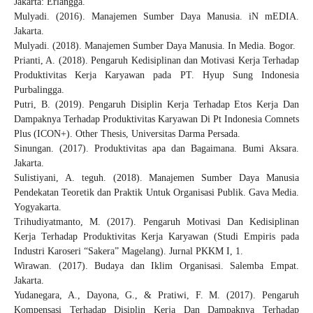
Jakarta: Erlangga.
Mulyadi. (2016). Manajemen Sumber Daya Manusia. iN mEDIA.
Jakarta.
Mulyadi. (2018). Manajemen Sumber Daya Manusia. In Media. Bogor.
Prianti, A. (2018). Pengaruh Kedisiplinan dan Motivasi Kerja Terhadap
Produktivitas Kerja Karyawan pada PT. Hyup Sung Indonesia
Purbalingga.
Putri, B. (2019). Pengaruh Disiplin Kerja Terhadap Etos Kerja Dan
Dampaknya Terhadap Produktivitas Karyawan Di Pt Indonesia Comnets
Plus (ICON+). Other Thesis, Universitas Darma Persada.
Sinungan. (2017). Produktivitas apa dan Bagaimana. Bumi Aksara.
Jakarta.
Sulistiyani, A. teguh. (2018). Manajemen Sumber Daya Manusia
Pendekatan Teoretik dan Praktik Untuk Organisasi Publik. Gava Media.
Yogyakarta.
Trihudiyatmanto, M. (2017). Pengaruh Motivasi Dan Kedisiplinan
Kerja Terhadap Produktivitas Kerja Karyawan (Studi Empiris pada
Industri Karoseri “Sakera” Magelang). Jurnal PKKM I, 1.
Wirawan. (2017). Budaya dan Iklim Organisasi. Salemba Empat.
Jakarta.
Yudanegara, A., Dayona, G., & Pratiwi, F. M. (2017). Pengaruh
Kompensasi Terhadap Disiplin Kerja Dan Dampaknya Terhadap