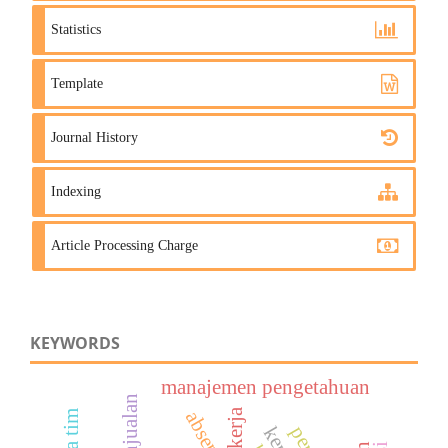
Statistics
Template
Journal History
Indexing
Article Processing Charge
KEYWORDS
manajemen pengetahuan
penjualan
absensi