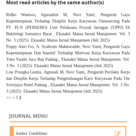
Most read articles by the same author(s)
Ridho Wantora, Agussalim M, Novi Yanti,
Pengaruh Gaya
Kepemimpinan Terhadap Disiplin Kerja Karyawan Outsourcing Pada
PT. PLN (PERSERO) Unit Pelaksana Proyek Jaringan (UPPJ) Di
Bukittingi Sumatera Barat
,
Ekasakti Matua Jurnal Manajemen: Vol. 3
No. 3 (2025): Ekasakti Matua Jurnal Manajemen (Juli 2025)
Poppy Astri Ivo, A. Syahrum Makkuradde, Novi Yanti,
Pengaruh Gaya
Kepemimpinan Dan Insentif Terhadap Motivasi Kerja Karyawan Pada
Toko Yandri Jaya Ban Padang
,
Ekasakti Matua Jurnal Manajemen: Vol.
3 No. 3 (2025): Ekasakti Matua Jurnal Manajemen (Juli 2025)
Lise Prangka Genita, Agussali M, Novi Yanti,
Pengaruh Perilaku Kerja
dan Disiplin Kerja Terhadap Pengembangan Karir Karyawan Pada The
Sriwijaya Hotel Padang
,
Ekasakti Matua Jurnal Manajemen: Vol. 3 No.
3 (2025): Ekasakti Matua Jurnal Manajemen (Juli 2025)
<<
<
1
2
JOURNAL MENU
Author Guidelines