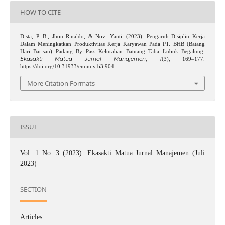
HOW TO CITE
Dista, P. B., Jhon Rinaldo, & Novi Yanti. (2023). Pengaruh Disiplin Kerja
Dalam Meningkatkan Produktivitas Kerja Karyawan Pada PT. BHB (Batang
Hari Barisan) Padang By Pass Kelurahan Batuang Taba Lubuk Begalung.
Ekasakti Matua Jurnal Manajemen
1
,
(3), 169–177.
https://doi.org/10.31933/emjm.v1i3.904
More Citation Formats
ISSUE
Vol. 1 No. 3 (2023): Ekasakti Matua Jurnal Manajemen (Juli
2023)
SECTION
Articles