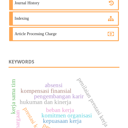
Journal History
Indexing
Article Processing Charge
KEYWORDS
penilaian prestasi kerja
kerja sama tim
absensi
kompensasi finansial
pengembangan karir
hukuman dan kinerja
prestasi kerja
beban kerja
penghargaan
komitmen organisasi
kepuasaan kerja