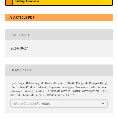
ARTICLE PDF
PUBLISHED
2024-10-27
HOW TO CITE
Ilyas Roya, Bakkareng, & Hosra Afrizoni. (2024). Pengaruh Persepsi Harga
Dan Kulitas Produk Terhadap Kepuasan Pelanggan Konsumen Pada Budiman
Ekasakti Matua Jurnal Manajemen
2
Swalayan Cabang Pondok .
,
(4),
325–337. https://doi.org/10.31933/emjm.v2i4.1152
More Citation Formats