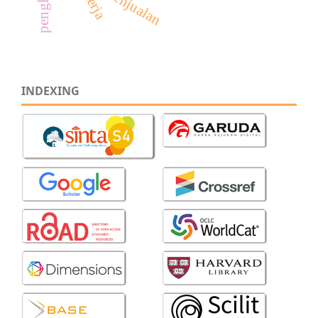
penjualan
INDEXING