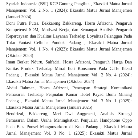
Syariah Indonesia (BSI) KCP Gunung Pangilun
,
Ekasakti Matua Jurnal
Manajemen: Vol. 2 No. 1 (2024): Ekasakti Matua Jurnal Manajemen
(Januari 2024)
Doni Putra Putra, Bakkareng Bakkareng, Hosra Afrizoni,
Pengaruh
Kompetensi SDM, Motivasi Kerja, dan Semangat Analisis Pengaruh
Kepercayaan dan Kualitas Layanan Terhadap Loyalitas Pelanggan Pada
Toko Fantasi Cellular Pondok Padang
,
Ekasakti Matua Jurnal
Manajemen: Vol. 1 No. 4 (2023): Ekasakti Matua Jurnal Manajemen
(Oktober 2023)
Iman Berkat Nduru, Salfadri, Hosra Afrizoni,
Pengaruh Harga Dan
Kulitas Produk Terhadap Minat Beli Konsumen Pada Caffe Blend
Padang
,
Ekasakti Matua Jurnal Manajemen: Vol. 2 No. 4 (2024):
Ekasakti Matua Jurnal Manajemen (Oktober 2024)
Abdul Rahman, Hosra Afrizoni,
Penerapan Strategi Komunikasi
Pemasaran Terhadap Penjualan Kamar Hotel Kryad Bumi Minang
Padang
,
Ekasakti Matua Jurnal Manajemen: Vol. 3 No. 1 (2025):
Ekasakti Matua Jurnal Manajemen (Januari 2025)
Hendrizal, Bakkareng, Meri Dwi Anggraeni,
Analisis Strategi
Pemasaran Dalam Usaha Meningkatkan Penjualan Handphone Oppo
Pada Bias Ponsel Mangunsarkoro di Kota Padang
,
Ekasakti Matua
Jurnal Manajemen: Vol. 3 No. 1 (2025): Ekasakti Matua Jurnal