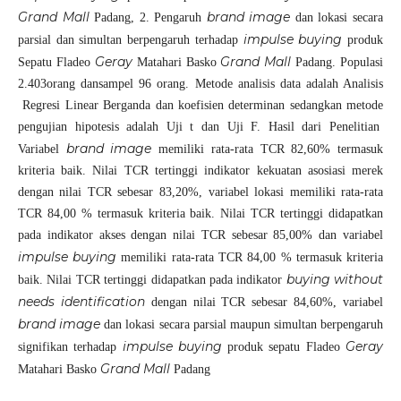
Grand Mall
brand
image
Padang, 2. Pengaruh
dan lokasi secara
impulse buying
parsial dan simultan berpengaruh terhadap
produk
Geray
Grand Mall
Sepatu Fladeo
Matahari Basko
Padang. Populasi
2.403orang dansampel 96 orang. Metode analisis data adalah Analisis
Regresi Linear Berganda dan koefisien determinan sedangkan metode
pengujian hipotesis adalah Uji t dan Uji F. Hasil dari Penelitian
brand image
Variabel
memiliki rata-rata TCR 82,60% termasuk
kriteria baik. Nilai TCR tertinggi indikator kekuatan asosiasi merek
dengan nilai TCR sebesar 83,20%, variabel lokasi memiliki rata-rata
TCR 84,00 % termasuk kriteria baik. Nilai TCR tertinggi didapatkan
pada indikator akses dengan nilai TCR sebesar 85,00% dan variabel
impulse buying
memiliki rata-rata TCR 84,00 % termasuk kriteria
buying without
baik. Nilai TCR tertinggi didapatkan pada indikator
needs identification
dengan nilai TCR sebesar 84,60%, variabel
brand image
dan lokasi secara parsial maupun simultan berpengaruh
impulse buying
Geray
signifikan terhadap
produk sepatu Fladeo
Grand Mall
Matahari Basko
Padang