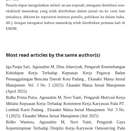
Penulis dapat mengirimkan artikel secara terpisah, mengatur distribusi non-
eksklusif manuskrip yang telah diterbitkan dalam jurnal ini ke versi lain
(misalnya, dikirim ke repositori institusi penulis, publikasi ke dalam buku,
dll.), dengan mengakui bahwa manuskrip telah diterbitkan pertama kali di
EMJM.
Most read articles by the same author(s)
Iga Puspa Sari, Agussalim M, Dina Adawiyah,
Pengaruh Keseimbangan
Kehidupan Kerja Terhadap Kepuasan Kerja Pegawai Badan
Penanggulangan Bencana Daerah Kota Padang
,
Ekasakti Matua Jurnal
Manajemen: Vol. 3 No. 2 (2025): Ekasakti Matua Jurnal Manajemen
(April 2025)
Ridho Prima Putra, Agussalim M, Novi Yanti,
Pengaruh Motivasi Kerja
Melalui Kepuasan Kerja Terhadap Komitmen Kerja Karyawan Pada PT.
Lembah Karet Padang
,
Ekasakti Matua Jurnal Manajemen: Vol. 3 No.
3 (2025): Ekasakti Matua Jurnal Manajemen (Juli 2025)
Ridho Wantora, Agussalim M, Novi Yanti,
Pengaruh Gaya
Kepemimpinan Terhadap Disiplin Kerja Karyawan Outsourcing Pada