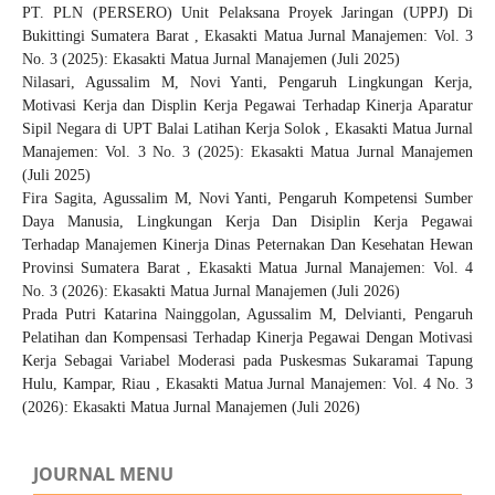
PT. PLN (PERSERO) Unit Pelaksana Proyek Jaringan (UPPJ) Di
Bukittingi Sumatera Barat
,
Ekasakti Matua Jurnal Manajemen: Vol. 3
No. 3 (2025): Ekasakti Matua Jurnal Manajemen (Juli 2025)
Nilasari, Agussalim M, Novi Yanti,
Pengaruh Lingkungan Kerja,
Motivasi Kerja dan Displin Kerja Pegawai Terhadap Kinerja Aparatur
Sipil Negara di UPT Balai Latihan Kerja Solok
,
Ekasakti Matua Jurnal
Manajemen: Vol. 3 No. 3 (2025): Ekasakti Matua Jurnal Manajemen
(Juli 2025)
Fira Sagita, Agussalim M, Novi Yanti,
Pengaruh Kompetensi Sumber
Daya Manusia, Lingkungan Kerja Dan Disiplin Kerja Pegawai
Terhadap Manajemen Kinerja Dinas Peternakan Dan Kesehatan Hewan
Provinsi Sumatera Barat
,
Ekasakti Matua Jurnal Manajemen: Vol. 4
No. 3 (2026): Ekasakti Matua Jurnal Manajemen (Juli 2026)
Prada Putri Katarina Nainggolan, Agussalim M, Delvianti,
Pengaruh
Pelatihan dan Kompensasi Terhadap Kinerja Pegawai Dengan Motivasi
Kerja Sebagai Variabel Moderasi pada Puskesmas Sukaramai Tapung
Hulu, Kampar, Riau
,
Ekasakti Matua Jurnal Manajemen: Vol. 4 No. 3
(2026): Ekasakti Matua Jurnal Manajemen (Juli 2026)
JOURNAL MENU