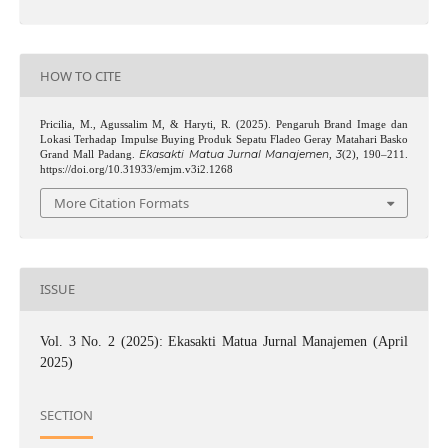
HOW TO CITE
Pricilia, M., Agussalim M, & Haryti, R. (2025). Pengaruh Brand Image dan
Lokasi Terhadap Impulse Buying Produk Sepatu Fladeo Geray Matahari Basko
Ekasakti Matua Jurnal Manajemen
3
Grand Mall Padang.
,
(2), 190–211.
https://doi.org/10.31933/emjm.v3i2.1268
More Citation Formats
ISSUE
Vol. 3 No. 2 (2025): Ekasakti Matua Jurnal Manajemen (April
2025)
SECTION