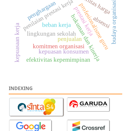
fasilitas harga
penilaian prestasi kerja
budaya organisasi
penghargaan
profesionalisme guru
prestasi kerja
hukuman dan kinerja
absensi
beban kerja
kepuasaan kerja
lingkungan sekolah
penjualan
komitmen organisasi
kepuasan konsumen
efektivitas kepemimpinan
INDEXING