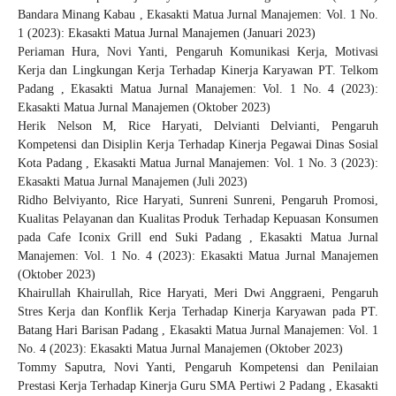
Bandara Minang Kabau
,
Ekasakti Matua Jurnal Manajemen: Vol. 1 No.
1 (2023): Ekasakti Matua Jurnal Manajemen (Januari 2023)
Periaman Hura, Novi Yanti,
Pengaruh Komunikasi Kerja, Motivasi
Kerja dan Lingkungan Kerja Terhadap Kinerja Karyawan PT. Telkom
Padang
,
Ekasakti Matua Jurnal Manajemen: Vol. 1 No. 4 (2023):
Ekasakti Matua Jurnal Manajemen (Oktober 2023)
Herik Nelson M, Rice Haryati, Delvianti Delvianti,
Pengaruh
Kompetensi dan Disiplin Kerja Terhadap Kinerja Pegawai Dinas Sosial
Kota Padang
,
Ekasakti Matua Jurnal Manajemen: Vol. 1 No. 3 (2023):
Ekasakti Matua Jurnal Manajemen (Juli 2023)
Ridho Belviyanto, Rice Haryati, Sunreni Sunreni,
Pengaruh Promosi,
Kualitas Pelayanan dan Kualitas Produk Terhadap Kepuasan Konsumen
pada Cafe Iconix Grill end Suki Padang
,
Ekasakti Matua Jurnal
Manajemen: Vol. 1 No. 4 (2023): Ekasakti Matua Jurnal Manajemen
(Oktober 2023)
Khairullah Khairullah, Rice Haryati, Meri Dwi Anggraeni,
Pengaruh
Stres Kerja dan Konflik Kerja Terhadap Kinerja Karyawan pada PT.
Batang Hari Barisan Padang
,
Ekasakti Matua Jurnal Manajemen: Vol. 1
No. 4 (2023): Ekasakti Matua Jurnal Manajemen (Oktober 2023)
Tommy Saputra, Novi Yanti,
Pengaruh Kompetensi dan Penilaian
Prestasi Kerja Terhadap Kinerja Guru SMA Pertiwi 2 Padang
,
Ekasakti