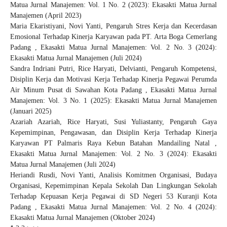
Matua Jurnal Manajemen: Vol. 1 No. 2 (2023): Ekasakti Matua Jurnal
Manajemen (April 2023)
Maria Ekaristiyani, Novi Yanti,
Pengaruh Stres Kerja dan Kecerdasan
Emosional Terhadap Kinerja Karyawan pada PT. Arta Boga Cemerlang
Padang
,
Ekasakti Matua Jurnal Manajemen: Vol. 2 No. 3 (2024):
Ekasakti Matua Jurnal Manajemen (Juli 2024)
Sandra Indriani Putri, Rice Haryati, Delvianti,
Pengaruh Kompetensi,
Disiplin Kerja dan Motivasi Kerja Terhadap Kinerja Pegawai Perumda
Air Minum Pusat di Sawahan Kota Padang
,
Ekasakti Matua Jurnal
Manajemen: Vol. 3 No. 1 (2025): Ekasakti Matua Jurnal Manajemen
(Januari 2025)
Azariah Azariah, Rice Haryati, Susi Yuliastanty,
Pengaruh Gaya
Kepemimpinan, Pengawasan, dan Disiplin Kerja Terhadap Kinerja
Karyawan PT Palmaris Raya Kebun Batahan Mandailing Natal
,
Ekasakti Matua Jurnal Manajemen: Vol. 2 No. 3 (2024): Ekasakti
Matua Jurnal Manajemen (Juli 2024)
Heriandi Rusdi, Novi Yanti,
Analisis Komitmen Organisasi, Budaya
Organisasi, Kepemimpinan Kepala Sekolah Dan Lingkungan Sekolah
Terhadap Kepuasan Kerja Pegawai di SD Negeri 53 Kuranji Kota
Padang
,
Ekasakti Matua Jurnal Manajemen: Vol. 2 No. 4 (2024):
Ekasakti Matua Jurnal Manajemen (Oktober 2024)