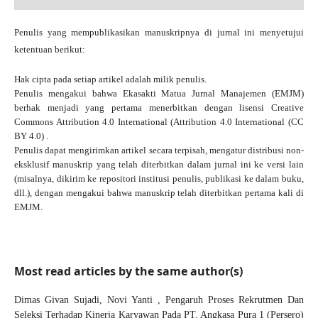
Penulis yang mempublikasikan manuskripnya di jurnal ini menyetujui
ketentuan berikut:
Hak cipta pada setiap artikel adalah milik penulis.
Penulis mengakui bahwa Ekasakti Matua Jurnal Manajemen (EMJM)
berhak menjadi yang pertama menerbitkan dengan
lisensi Creative
Commons Attribution 4.0 International
(Attribution 4.0 International (CC
BY 4.0) .
Penulis dapat mengirimkan artikel secara terpisah, mengatur distribusi non-
eksklusif manuskrip yang telah diterbitkan dalam jurnal ini ke versi lain
(misalnya, dikirim ke repositori institusi penulis, publikasi ke dalam buku,
dll.), dengan mengakui bahwa manuskrip telah diterbitkan pertama kali di
EMJM.
Most read articles by the same author(s)
Dimas Givan Sujadi, Novi Yanti ,
Pengaruh Proses Rekrutmen Dan
Seleksi Terhadap Kinerja Karyawan Pada PT. Angkasa Pura 1 (Persero)