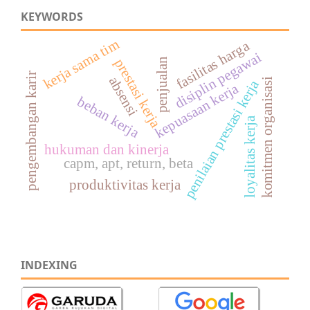
KEYWORDS
kerja sama tim
fasilitas harga
disiplin pegawai
prestasi kerja
penjualan
pengembangan karir
absensi
komitmen organisasi
penilaian prestasi kerja
kepuasaan kerja
beban kerja
loyalitas kerja
hukuman dan kinerja
capm, apt, return, beta
produktivitas kerja
INDEXING