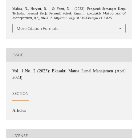
Maliza, N., Haryati, R. ., & Yanti, N. . (2023). Pengaruh Semangat Kerja
Ekasakti Matua Jurnal
Terhadap Prestasi Kerja Personil Polsek Kuranji.
Manajemen
1
,
(2), 96–103. https://doi.org/10.31933/emjm.v1i2.825
More Citation Formats
ISSUE
Vol. 1 No. 2 (2023): Ekasakti Matua Jurnal Manajemen (April
2023)
SECTION
Articles
LICENSE