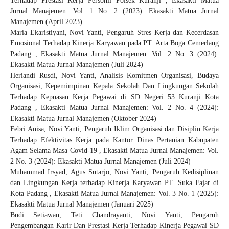
Terhadap Prestasi Kerja Personil Polsek Kuranji
,
Ekasakti Matua
Jurnal Manajemen: Vol. 1 No. 2 (2023): Ekasakti Matua Jurnal
Manajemen (April 2023)
Maria Ekaristiyani, Novi Yanti,
Pengaruh Stres Kerja dan Kecerdasan
Emosional Terhadap Kinerja Karyawan pada PT. Arta Boga Cemerlang
Padang
,
Ekasakti Matua Jurnal Manajemen: Vol. 2 No. 3 (2024):
Ekasakti Matua Jurnal Manajemen (Juli 2024)
Heriandi Rusdi, Novi Yanti,
Analisis Komitmen Organisasi, Budaya
Organisasi, Kepemimpinan Kepala Sekolah Dan Lingkungan Sekolah
Terhadap Kepuasan Kerja Pegawai di SD Negeri 53 Kuranji Kota
Padang
,
Ekasakti Matua Jurnal Manajemen: Vol. 2 No. 4 (2024):
Ekasakti Matua Jurnal Manajemen (Oktober 2024)
Febri Anisa, Novi Yanti,
Pengaruh Iklim Organisasi dan Disiplin Kerja
Terhadap Efektivitas Kerja pada Kantor Dinas Pertanian Kabupaten
Agam Selama Masa Covid-19
,
Ekasakti Matua Jurnal Manajemen: Vol.
2 No. 3 (2024): Ekasakti Matua Jurnal Manajemen (Juli 2024)
Muhammad Irsyad, Agus Sutarjo, Novi Yanti,
Pengaruh Kedisiplinan
dan Lingkungan Kerja terhadap Kinerja Karyawan PT. Suka Fajar di
Kota Padang
,
Ekasakti Matua Jurnal Manajemen: Vol. 3 No. 1 (2025):
Ekasakti Matua Jurnal Manajemen (Januari 2025)
Budi Setiawan, Teti Chandrayanti, Novi Yanti,
Pengaruh
Pengembangan Karir Dan Prestasi Kerja Terhadap Kinerja Pegawai SD