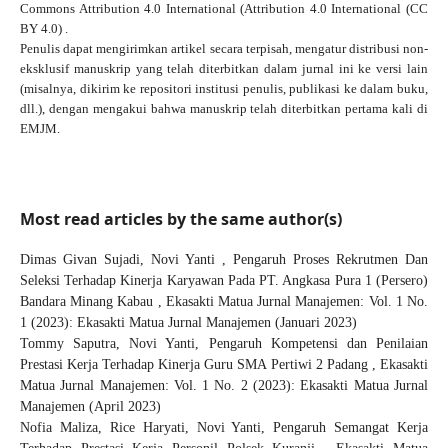
Commons Attribution 4.0 International
(Attribution 4.0 International (CC
BY 4.0) .
Penulis dapat mengirimkan artikel secara terpisah, mengatur distribusi non-
eksklusif manuskrip yang telah diterbitkan dalam jurnal ini ke versi lain
(misalnya, dikirim ke repositori institusi penulis, publikasi ke dalam buku,
dll.), dengan mengakui bahwa manuskrip telah diterbitkan pertama kali di
EMJM.
Most read articles by the same author(s)
Dimas Givan Sujadi, Novi Yanti ,
Pengaruh Proses Rekrutmen Dan
Seleksi Terhadap Kinerja Karyawan Pada PT. Angkasa Pura 1 (Persero)
Bandara Minang Kabau
,
Ekasakti Matua Jurnal Manajemen: Vol. 1 No.
1 (2023): Ekasakti Matua Jurnal Manajemen (Januari 2023)
Tommy Saputra, Novi Yanti,
Pengaruh Kompetensi dan Penilaian
Prestasi Kerja Terhadap Kinerja Guru SMA Pertiwi 2 Padang
,
Ekasakti
Matua Jurnal Manajemen: Vol. 1 No. 2 (2023): Ekasakti Matua Jurnal
Manajemen (April 2023)
Nofia Maliza, Rice Haryati, Novi Yanti,
Pengaruh Semangat Kerja