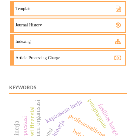
Template
Journal History
Indexing
Article Processing Charge
KEYWORDS
penghargaan
kepuasaan kerja
komitmen organisasi
fasilitas harga
kompensasi finansial
profesionalisme guru