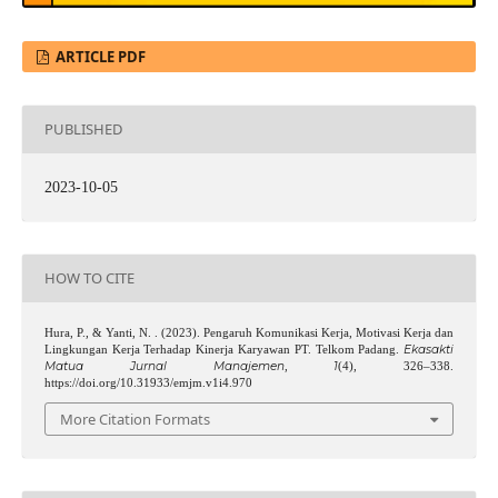
ARTICLE PDF
PUBLISHED
2023-10-05
HOW TO CITE
Hura, P., & Yanti, N. . (2023). Pengaruh Komunikasi Kerja, Motivasi Kerja dan
Ekasakti
Lingkungan Kerja Terhadap Kinerja Karyawan PT. Telkom Padang.
Matua Jurnal Manajemen
1
,
(4), 326–338.
https://doi.org/10.31933/emjm.v1i4.970
More Citation Formats