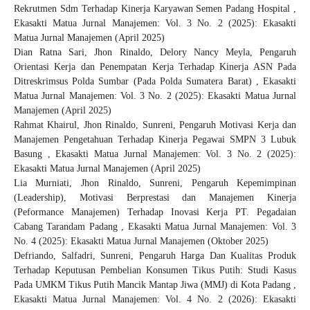
Rekrutmen Sdm Terhadap Kinerja Karyawan Semen Padang Hospital
,
Ekasakti Matua Jurnal Manajemen: Vol. 3 No. 2 (2025): Ekasakti
Matua Jurnal Manajemen (April 2025)
Dian Ratna Sari, Jhon Rinaldo, Delory Nancy Meyla,
Pengaruh
Orientasi Kerja dan Penempatan Kerja Terhadap Kinerja ASN Pada
Ditreskrimsus Polda Sumbar (Pada Polda Sumatera Barat)
,
Ekasakti
Matua Jurnal Manajemen: Vol. 3 No. 2 (2025): Ekasakti Matua Jurnal
Manajemen (April 2025)
Rahmat Khairul, Jhon Rinaldo, Sunreni,
Pengaruh Motivasi Kerja dan
Manajemen Pengetahuan Terhadap Kinerja Pegawai SMPN 3 Lubuk
Basung
,
Ekasakti Matua Jurnal Manajemen: Vol. 3 No. 2 (2025):
Ekasakti Matua Jurnal Manajemen (April 2025)
Lia Murniati, Jhon Rinaldo, Sunreni,
Pengaruh Kepemimpinan
(Leadership), Motivasi Berprestasi dan Manajemen Kinerja
(Peformance Manajemen) Terhadap Inovasi Kerja PT. Pegadaian
Cabang Tarandam Padang
,
Ekasakti Matua Jurnal Manajemen: Vol. 3
No. 4 (2025): Ekasakti Matua Jurnal Manajemen (Oktober 2025)
Defriando, Salfadri, Sunreni,
Pengaruh Harga Dan Kualitas Produk
Terhadap Keputusan Pembelian Konsumen Tikus Putih: Studi Kasus
Pada UMKM Tikus Putih Mancik Mantap Jiwa (MMJ) di Kota Padang
,
Ekasakti Matua Jurnal Manajemen: Vol. 4 No. 2 (2026): Ekasakti