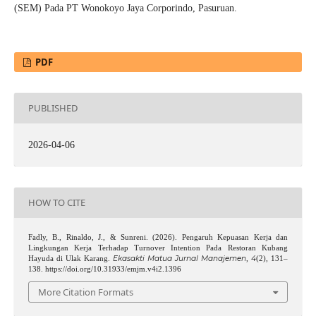
(SEM) Pada PT Wonokoyo Jaya Corporindo, Pasuruan.
PDF
PUBLISHED
2026-04-06
HOW TO CITE
Fadly, B., Rinaldo, J., & Sunreni. (2026). Pengaruh Kepuasan Kerja dan
Lingkungan Kerja Terhadap Turnover Intention Pada Restoran Kubang
Ekasakti Matua Jurnal Manajemen
4
Hayuda di Ulak Karang.
,
(2), 131–
138. https://doi.org/10.31933/emjm.v4i2.1396
More Citation Formats