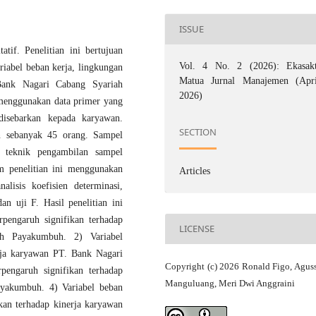
ISSUE
atif. Penelitian ini bertujuan
Vol. 4 No. 2 (2026): Ekasakt
riabel beban kerja, lingkungan
Matua Jurnal Manajemen (Apri
 Bank Nagari Cabang Syariah
2026)
 menggunakan data primer yang
isebarkan kepada karyawan.
SECTION
an sebanyak 45 orang. Sampel
 teknik pengambilan sampel
m penelitian ini menggunakan
Articles
nalisis koefisien determinasi,
an uji F. Hasil penelitian ini
pengaruh signifikan terhadap
LICENSE
h Payakumbuh. 2) Variabel
erja karyawan PT. Bank Nagari
Copyright (c) 2026 Ronald Figo, Agus
pengaruh signifikan terhadap
Manguluang, Meri Dwi Anggraini
yakumbuh. 4) Variabel beban
ikan terhadap kinerja karyawan