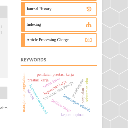
Journal History
Indexing
i
l
Article Processing Charge
KEYWORDS
penilaian prestasi kerja
manajemen pengetahuan
beban kerja
prestasi kerja
penghargaan
rekrutmen sdm
kepuasaan kerja
hukuman dan kinerja
komitmen organisasi
penjualan
absensi
lingkungan sekolah
fasilitas harga
salim
kepemimpinan