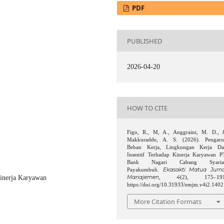
PDF
PUBLISHED
2026-04-20
HOW TO CITE
Figo, R., M, A., Anggraini, M. D.,
Makkuradde, A. S. (2026). Pengar
Beban Kerja, Lingkungan Kerja Da
Insentif Terhadap Kinerja Karyawan P
Bank Nagari Cabang Syaria
Ekasakti Matua Jurna
Payakumbuh.
Manajemen
4
Kinerja Karyawan
,
(2), 175–191
https://doi.org/10.31933/emjm.v4i2.1402
More Citation Formats