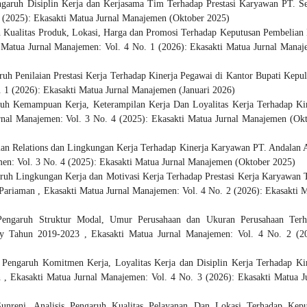
ngaruh Disiplin Kerja dan Kerjasama Tim Terhadap Prestasi Karyawan PT. 
4 (2025): Ekasakti Matua Jurnal Manajemen (Oktober 2025)
 Kualitas Produk, Lokasi, Harga dan Promosi Terhadap Keputusan Pembelian
 Matua Jurnal Manajemen: Vol. 4 No. 1 (2026): Ekasakti Matua Jurnal Mana
ruh Penilaian Prestasi Kerja Terhadap Kinerja Pegawai di Kantor Bupati Kepu
 1 (2026): Ekasakti Matua Jurnal Manajemen (Januari 2026)
uh Kemampuan Kerja, Keterampilan Kerja Dan Loyalitas Kerja Terhadap Ki
rnal Manajemen: Vol. 3 No. 4 (2025): Ekasakti Matua Jurnal Manajemen (Ok
n Relations dan Lingkungan Kerja Terhadap Kinerja Karyawan PT. Andalan 
en: Vol. 3 No. 4 (2025): Ekasakti Matua Jurnal Manajemen (Oktober 2025)
ruh Lingkungan Kerja dan Motivasi Kerja Terhadap Prestasi Kerja Karyawan 
 Pariaman
,
Ekasakti Matua Jurnal Manajemen: Vol. 4 No. 2 (2026): Ekasakti 
Pengaruh Struktur Modal, Umur Perusahaan dan Ukuran Perusahaan Terh
erty Tahun 2019-2023
,
Ekasakti Matua Jurnal Manajemen: Vol. 4 No. 2 (2
,
Pengaruh Komitmen Kerja, Loyalitas Kerja dan Disiplin Kerja Terhadap Ki
n
,
Ekasakti Matua Jurnal Manajemen: Vol. 4 No. 3 (2026): Ekasakti Matua J
Sunreni,
Analisis Pengaruh Kualitas Pelayanan Dan Lokasi Terhadap Kepu