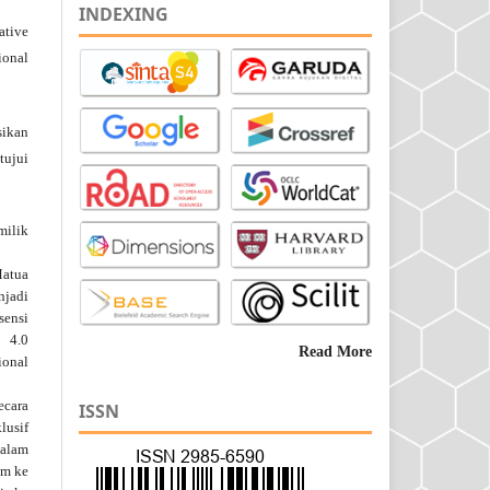
INDEXING
ative
ional
ikan
tujui
milik
Matua
njadi
isensi
 4.0
Read More
ional
ecara
ISSN
lusif
dalam
im ke