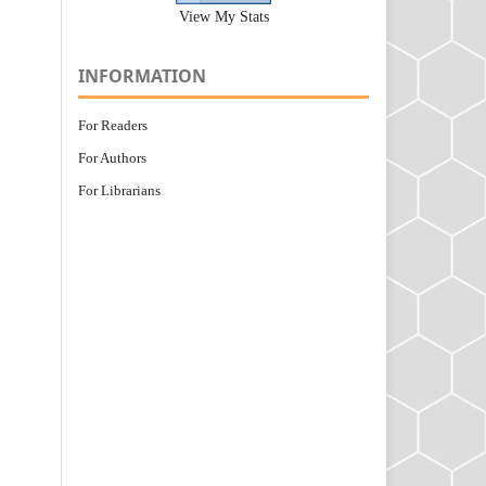
View My Stats
INFORMATION
For Readers
For Authors
For Librarians