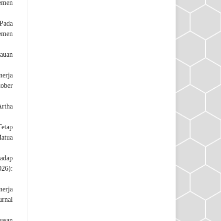
Semen
 Pada
jemen
lauan
nerja
tober
Artha
Tetap
Matua
adap
026):
nerja
urnal
asan