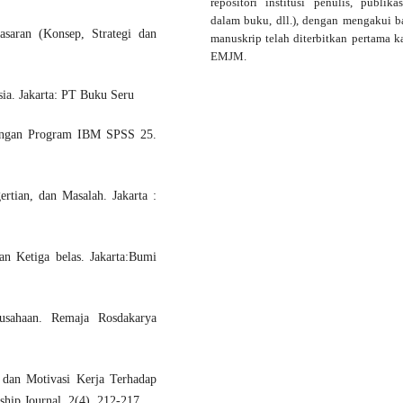
repositori institusi penulis, publika
dalam buku, dll.), dengan mengakui 
saran (Konsep, Strategi dan
manuskrip telah diterbitkan pertama ka
EMJM.
a. Jakarta: PT Buku Seru
 dengan Program IBM SPSS 25.
rtian, dan Masalah. Jakarta :
n Ketiga belas. Jakarta:Bumi
sahaan. Remaja Rosdakarya
 dan Motivasi Kerja Terhadap
hip Journal, 2(4), 212-217.