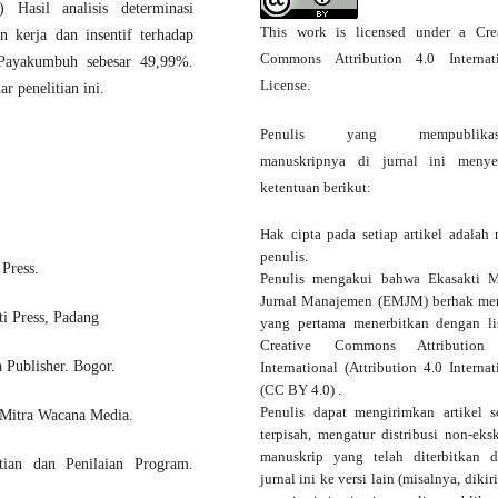
Hasil analisis determinasi
This work is licensed under a
Cre
 kerja dan insentif terhadap
Commons Attribution 4.0 Internat
Payakumbuh sebesar 49,99%.
License
.
r penelitian ini.
Penulis yang mempublikas
manuskripnya di jurnal ini menye
ketentuan berikut:
Hak cipta pada setiap artikel adalah 
penulis.
 Press.
Penulis mengakui bahwa Ekasakti 
Jurnal Manajemen (EMJM) berhak me
ti Press, Padang
yang pertama menerbitkan dengan
l
Creative Commons Attribution
 Publisher. Bogor.
International
(Attribution 4.0 Internat
(CC BY 4.0) .
Penulis dapat mengirimkan artikel s
 Mitra Wacana Media.
terpisah, mengatur distribusi non-eksk
manuskrip yang telah diterbitkan 
tian dan Penilaian Program.
jurnal ini ke versi lain (misalnya, dikir