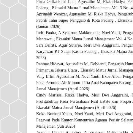
Firda Onika Putri Laia, Agussalim M, Rizka Hadya,
Pe
Padang
,
Ekasakti Matua Jurnal Manajemen: Vol. 3 No. 
Aprinaldi Wenizar, Agussalim M, Rizka Hadya,
Pengaruh
Pabrik Tahu Super Nanggalo di Kota Padang
,
Ekasakti
(Januari 2026)
Indri Fanita, A Syahrum Makkuradde, Novi Yanti,
Penga
Mentawai
,
Ekasakti Matua Jurnal Manajemen: Vol. 4 No.
Sari Delfita, Agus Sutarjo, Meri Dwi Anggraini,
Pengar
Karyawan PT Sutan Kasim Padang
,
Ekasakti Matua Ju
2025)
Rahmat Hidayat, Agussalim M, Delvianti,
Pengaruh Huma
Primanusa Jakarta Utara
,
Ekasakti Matua Jurnal Manajem
Vany Erlin, Agussalim M, Novi Yanti, Ekos Albar,
Penga
Pada Perumda Air Minum Tirta Anai Kabupaten Padang
Jurnal Manajemen (April 2026)
Cindy Marissa, Rizka Hadya, Meri Dwi Anggraini,
Profitabilitas Pada Perusahaan Real Estate dan Prop
Ekasakti Matua Jurnal Manajemen (April 2026)
Koko Nurhadi Yanto, Novi Yanti, Meri Dwi Anggraini
Pegawai Pada Kantor Kementrian Agama Pesisir Selata
Manajemen (Juli 2026)
Anggun Chania Angelina, A Syahrum Makkuradde, 