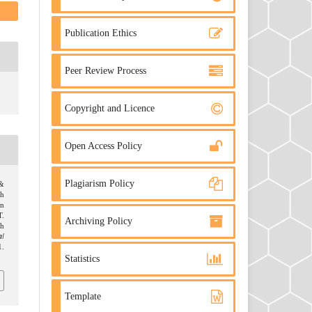
Publication Ethics
Peer Review Process
Copyright and Licence
Open Access Policy
Plagiarism Policy
 &
uh
n
T.
Archiving Policy
h
l
.
Statistics
Template